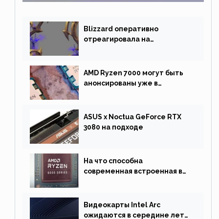
Blizzard оперативно
отреагировала на
негативную реакцию
фанатов и изменила маунта
AMD Ryzen 7000 могут быть
анонсированы уже в
сентябре
ASUS x Noctua GeForce RTX
3080 на подходе
На что способна
современная встроенная в
процессор графика
Видеокарты Intel Arc
ожидаются в середине лета.