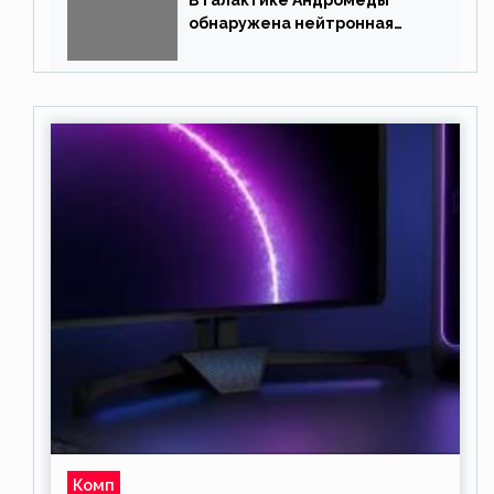
В галактике Андромеды
обнаружена нейтронная
звезда
Комп