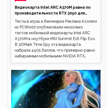
Видеокарта Intel ARC A370M равна по
производительности RTX 3050 для
ноутбуков
Тесты в играх и бенчмарке Реклама Коллеги
из PCWorld опубликовали несколько
тестов мобильной видеокарты Intel ARC
A370M в ноутбуке MSI Summit E16 Flip Evo.
В 3DMark Time Spy эта видеокарта
набрала 4405 баллов, что примерно равно
набираемым мобильными NVIDIA RTX…