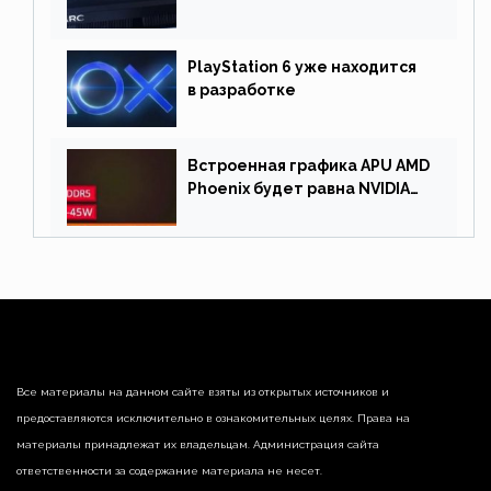
Причина отсрочки релиза —
драйверы
PlayStation 6 уже находится
в разработке
Встроенная графика APU AMD
Phoenix будет равна NVIDIA
RTX 3060 60 Вт
Все материалы на данном сайте взяты из открытых источников и
предоставляются исключительно в ознакомительных целях. Права на
материалы принадлежат их владельцам. Администрация сайта
ответственности за содержание материала не несет.