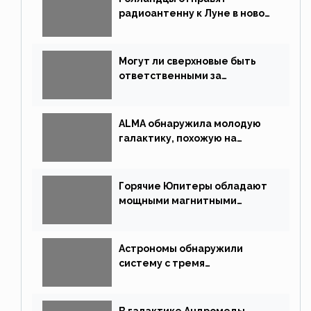
радиоантенну к Луне в новой
китайской миссии
Могут ли сверхновые быть
ответственными за
массовые вымирания?
ALMA обнаружила молодую
галактику, похожую на
Млечный Путь
Горячие Юпитеры обладают
мощными магнитными
полями
Астрономы обнаружили
систему с тремя
землеподобными планетами