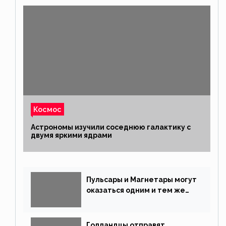
Космос
Астрономы изучили соседнюю галактику с
двумя яркими ядрами
Пульсары и Магнетары могут
оказаться одним и тем же
типом звёзд
Голландцы отправят