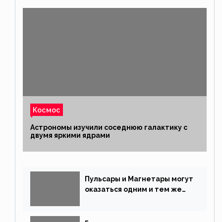
Космос
Астрономы изучили соседнюю галактику с
двумя яркими ядрами
Пульсары и Магнетары могут
оказаться одним и тем же
типом звёзд