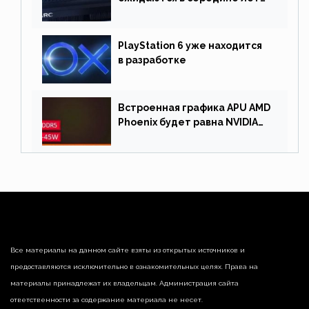
Причина отсрочки релиза —
драйверы
PlayStation 6 уже находится
в разработке
Встроенная графика APU AMD
Phoenix будет равна NVIDIA
RTX 3060 60 Вт
Все материалы на данном сайте взяты из открытых источников и
предоставляются исключительно в ознакомительных целях. Права на
материалы принадлежат их владельцам. Администрация сайта
ответственности за содержание материала не несет.