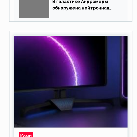
В галактике Андромеды
обнаружена нейтронная
звезда
Комп