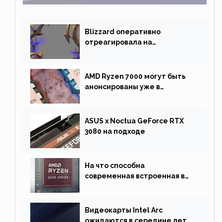
Blizzard оперативно
отреагировала на
негативную реакцию
фанатов и изменила маунта
AMD Ryzen 7000 могут быть
анонсированы уже в
сентябре
ASUS x Noctua GeForce RTX
3080 на подходе
На что способна
современная встроенная в
процессор графика
Видеокарты Intel Arc
ожидаются в середине лета.