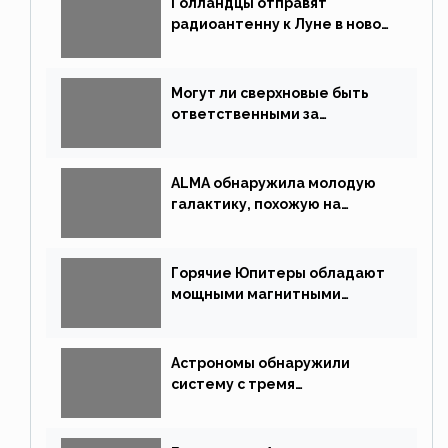
Голландцы отправят
радиоантенну к Луне в новой
китайской миссии
Могут ли сверхновые быть
ответственными за
массовые вымирания?
ALMA обнаружила молодую
галактику, похожую на
Млечный Путь
Горячие Юпитеры обладают
мощными магнитными
полями
Астрономы обнаружили
систему с тремя
землеподобными планетами