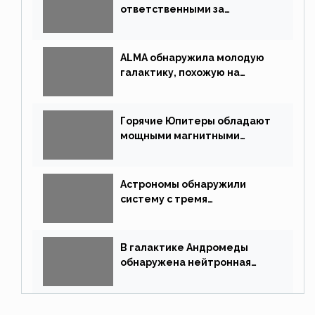
ответственными за
массовые вымирания?
ALMA обнаружила молодую
галактику, похожую на
Млечный Путь
Горячие Юпитеры обладают
мощными магнитными
полями
Астрономы обнаружили
систему с тремя
землеподобными планетами
В галактике Андромеды
обнаружена нейтронная
звезда