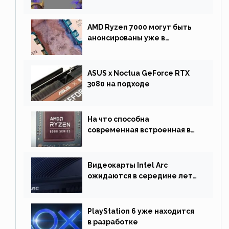
негативную реакцию
фанатов и изменила маунта
AMD Ryzen 7000 могут быть
анонсированы уже в
сентябре
ASUS x Noctua GeForce RTX
3080 на подходе
На что способна
современная встроенная в
процессор графика
Видеокарты Intel Arc
ожидаются в середине лета.
Причина отсрочки релиза —
драйверы
PlayStation 6 уже находится
в разработке