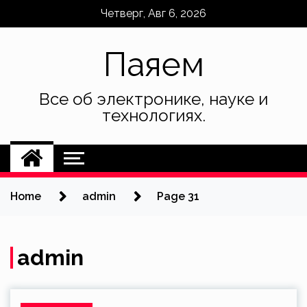
Skip
Четверг, Авг 6, 2026
to
content
Паяем
Все об электронике, науке и
технологиях.
Home
admin
Page 31
admin