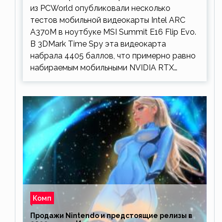
из PCWorld опубликовали несколько
тестов мобильной видеокарты Intel ARC
A370M в ноутбуке MSI Summit E16 Flip Evo.
В 3DMark Time Spy эта видеокарта
набрала 4405 баллов, что примерно равно
набираемым мобильными NVIDIA RTX…
Комп
Продажи Nintendo и предстоящие релизы в