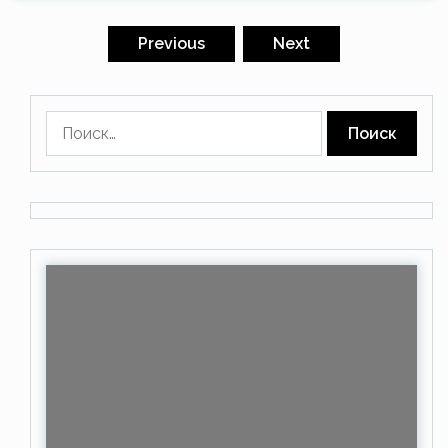
Пагинация
записей
Previous
Next
Найти: