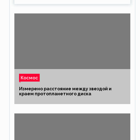
Космос
Измерено расстояние между звездой и
краем протопланетного диска