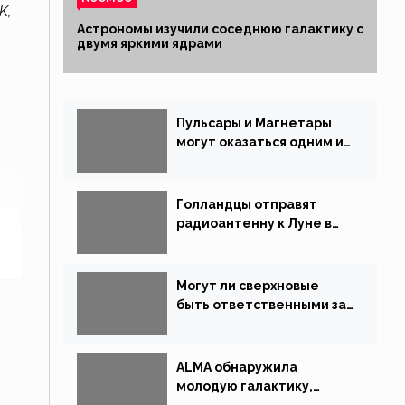
K,
Астрономы изучили соседнюю галактику с
двумя яркими ядрами
Пульсары и Магнетары
могут оказаться одним и
тем же типом звёзд
Голландцы отправят
радиоантенну к Луне в
новой китайской миссии
Могут ли сверхновые
быть ответственными за
массовые вымирания?
ALMA обнаружила
молодую галактику,