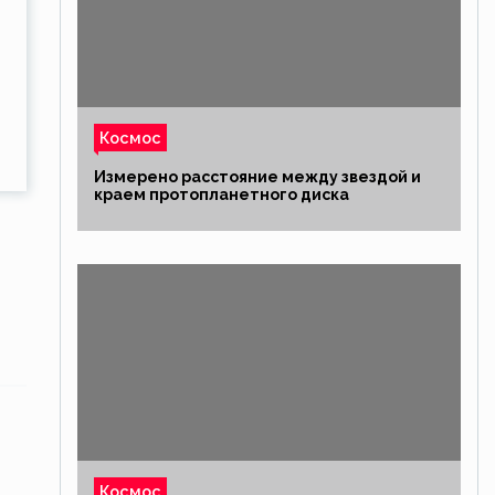
Космос
Измерено расстояние между звездой и
краем протопланетного диска
Космос