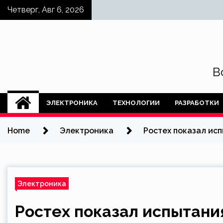
Skip
Четверг, Авг 6, 2026
to
content
В
ЭЛЕКТРОНИКА
ТЕХНОЛОГИИ
РАЗРАБОТКИ
Home
Электроника
Ростех показал ис
Электроника
Ростех показал испытани