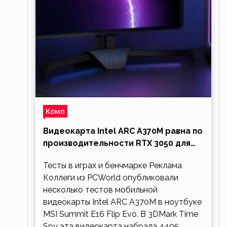
Комп
Видеокарта Intel ARC A370M равна по
производительности RTX 3050 для
ноутбуков
Тесты в играх и бенчмарке Реклама
Коллеги из PCWorld опубликовали
несколько тестов мобильной
видеокарты Intel ARC A370M в ноутбуке
MSI Summit E16 Flip Evo. В 3DMark Time
Spy эта видеокарта набрала 4405