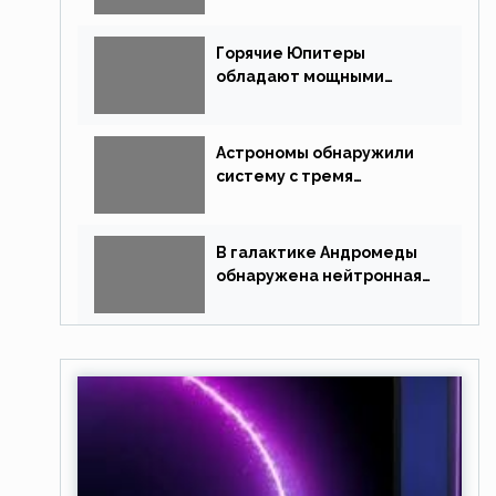
похожую на Млечный Путь
Горячие Юпитеры
обладают мощными
магнитными полями
Астрономы обнаружили
систему с тремя
землеподобными
планетами
В галактике Андромеды
обнаружена нейтронная
звезда