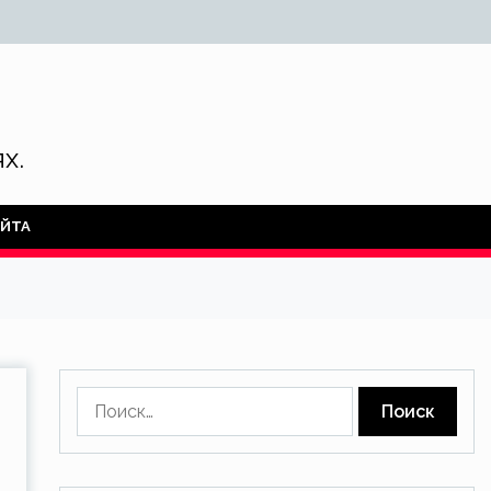
х.
АЙТА
Найти: