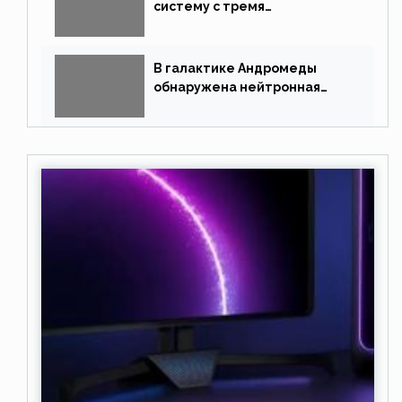
систему с тремя
землеподобными планетами
В галактике Андромеды
обнаружена нейтронная
звезда