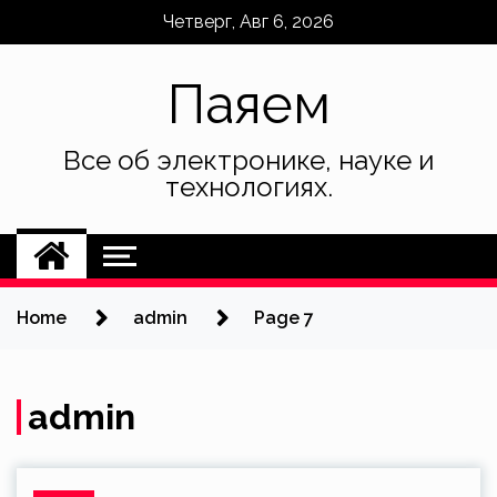
Skip
Четверг, Авг 6, 2026
to
content
Паяем
Все об электронике, науке и
технологиях.
Home
admin
Page 7
admin