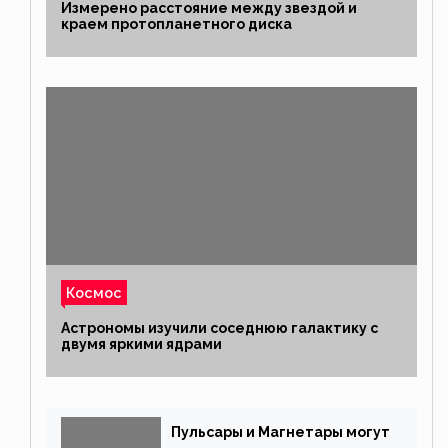
Измерено расстояние между звездой и
краем протопланетного диска
Космос
Астрономы изучили соседнюю галактику с
двумя яркими ядрами
Пульсары и Магнетары могут