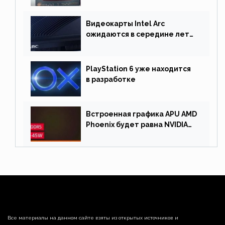
Видеокарты Intel Arc
ожидаются в середине лета.
Причина отсрочки релиза —
драйверы
PlayStation 6 уже находится
в разработке
Встроенная графика APU AMD
Phoenix будет равна NVIDIA
RTX 3060 60 Вт
Все материалы на данном сайте взяты из открытых источников и