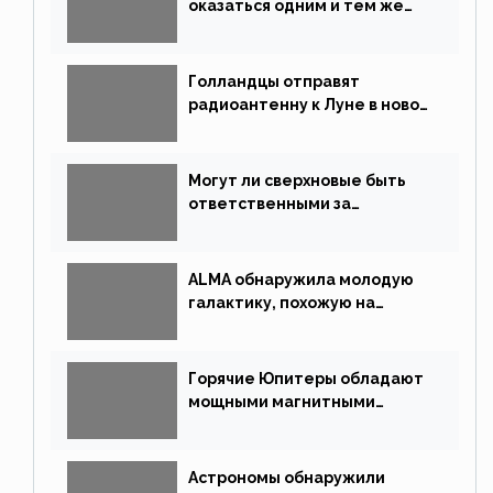
оказаться одним и тем же
типом звёзд
Голландцы отправят
радиоантенну к Луне в новой
китайской миссии
Могут ли сверхновые быть
ответственными за
массовые вымирания?
ALMA обнаружила молодую
галактику, похожую на
Млечный Путь
Горячие Юпитеры обладают
мощными магнитными
полями
Астрономы обнаружили