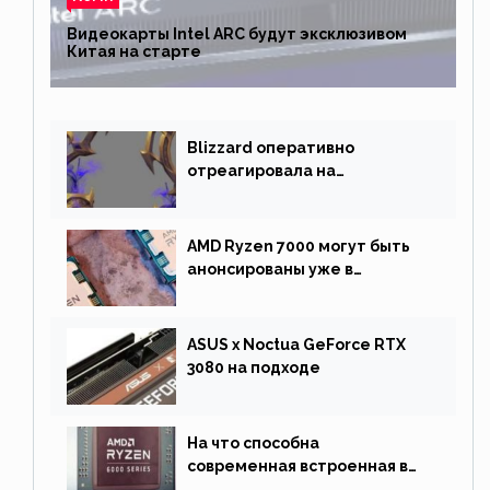
Видеокарты Intel ARC будут эксклюзивом
Китая на старте
Blizzard оперативно
отреагировала на
негативную реакцию
фанатов и изменила маунта
AMD Ryzen 7000 могут быть
анонсированы уже в
сентябре
ASUS x Noctua GeForce RTX
3080 на подходе
На что способна
современная встроенная в
процессор графика