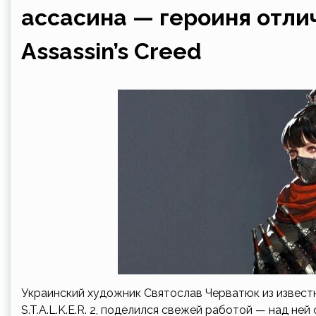
ассасина — героиня отли
Assassin’s Creed
Украинский художник Святослав Черватюк из извес
S.T.A.L.K.E.R. 2, поделился свежей работой — над не