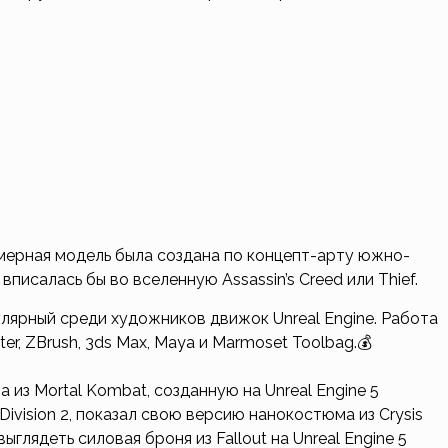
мерная модель была создана по концепт-арту южно-
вписалась бы во вселенную Assassin’s Creed или Thief.
лярный среди художников движок Unreal Engine. Работа
r, ZBrush, 3ds Max, Maya и Marmoset Toolbag.💰
из Mortal Kombat, созданную на Unreal Engine 5
Division 2, показал свою версию нанокостюма из Crysis
ыглядеть силовая броня из Fallout на Unreal Engine 5