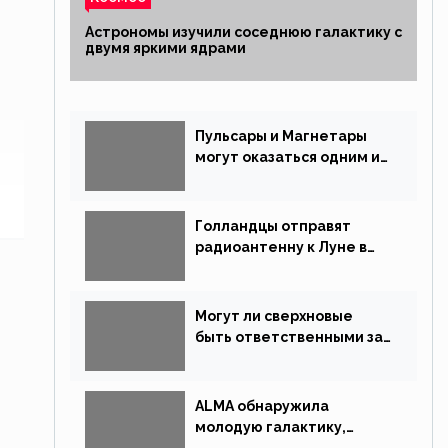
Астрономы изучили соседнюю галактику с
двумя яркими ядрами
Пульсары и Магнетары
могут оказаться одним и
тем же типом звёзд
Голландцы отправят
радиоантенну к Луне в
новой китайской миссии
Могут ли сверхновые
быть ответственными за
массовые вымирания?
ALMA обнаружила
молодую галактику,