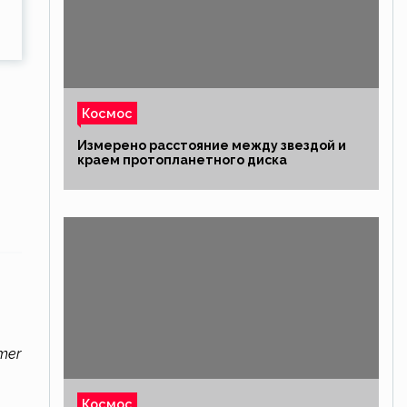
Космос
Измерено расстояние между звездой и
краем протопланетного диска
mer
Космос