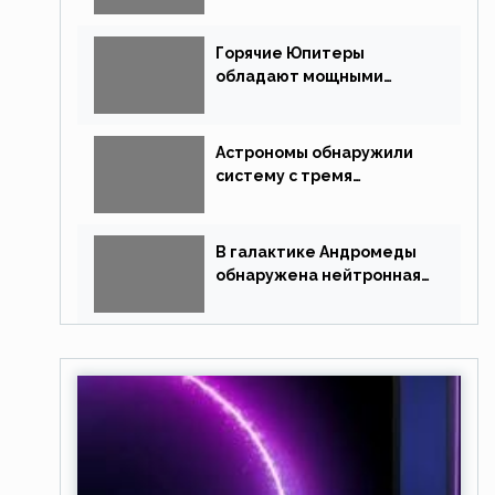
похожую на Млечный Путь
Горячие Юпитеры
обладают мощными
магнитными полями
Астрономы обнаружили
систему с тремя
землеподобными
планетами
В галактике Андромеды
обнаружена нейтронная
звезда