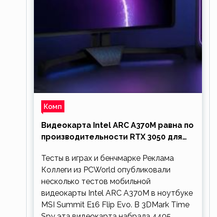
Комп
Видеокарта Intel ARC A370M равна по
производительности RTX 3050 для
ноутбуков
Тесты в играх и бенчмарке Реклама
Коллеги из PCWorld опубликовали
несколько тестов мобильной
видеокарты Intel ARC A370M в ноутбуке
MSI Summit E16 Flip Evo. В 3DMark Time
Spy эта видеокарта набрала 4405