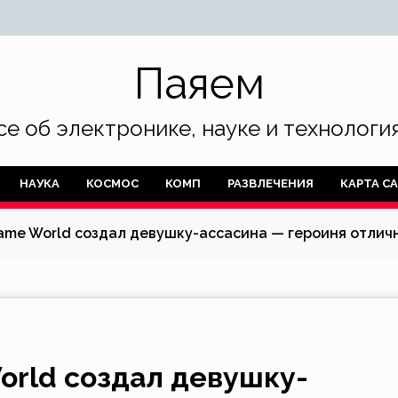
Паяем
се об электронике, науке и технология
НАУКА
КОСМОС
КОМП
РАЗВЛЕЧЕНИЯ
КАРТА С
me World создал девушку-ассасина — героиня отлично 
orld создал девушку-