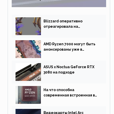
Blizzard оперативно
отреагировала на
негативную реакцию
фанатов и изменила маунта
AMD Ryzen 7000 могут быть
анонсированы уже в
сентябре
ASUS x Noctua GeForce RTX
3080 на подходе
На что способна
современная встроенная в
процессор графика
Видеокарты Intel Arc