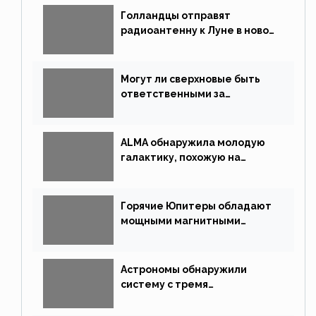
Голландцы отправят
радиоантенну к Луне в новой
китайской миссии
Могут ли сверхновые быть
ответственными за
массовые вымирания?
ALMA обнаружила молодую
галактику, похожую на
Млечный Путь
Горячие Юпитеры обладают
мощными магнитными
полями
Астрономы обнаружили
систему с тремя
землеподобными планетами