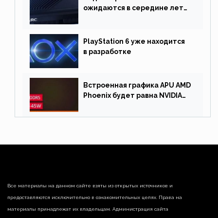
ожидаются в середине лета.
Причина отсрочки релиза —
драйверы
PlayStation 6 уже находится
в разработке
Встроенная графика APU AMD
Phoenix будет равна NVIDIA
RTX 3060 60 Вт
Все материалы на данном сайте взяты из открытых источников и
предоставляются исключительно в ознакомительных целях. Права на
материалы принадлежат их владельцам. Администрация сайта