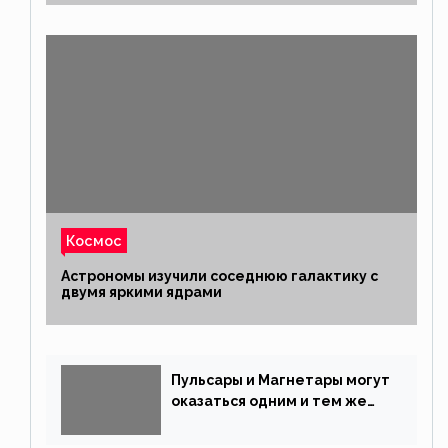
Космос
Астрономы изучили соседнюю галактику с
двумя яркими ядрами
Пульсары и Магнетары могут
оказаться одним и тем же
типом звёзд