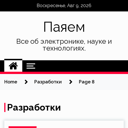
Skip
Воскресенье, Авг 9, 2026
to
content
Паяем
Все об электронике, науке и
технологиях.
Home
Разработки
Page 8
Разработки