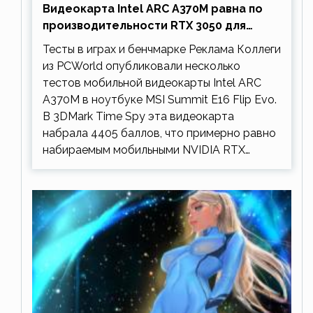
Видеокарта Intel ARC A370M равна по
производительности RTX 3050 для
ноутбуков
Тесты в играх и бенчмарке Реклама Коллеги
из PCWorld опубликовали несколько
тестов мобильной видеокарты Intel ARC
A370M в ноутбуке MSI Summit E16 Flip Evo.
В 3DMark Time Spy эта видеокарта
набрала 4405 баллов, что примерно равно
набираемым мобильными NVIDIA RTX…