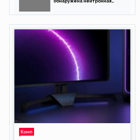
обнаружена нейтронная
звезда
Комп