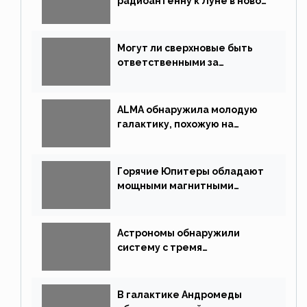
радиоантенну к Луне в новой
китайской миссии
Могут ли сверхновые быть
ответственными за
массовые вымирания?
ALMA обнаружила молодую
галактику, похожую на
Млечный Путь
Горячие Юпитеры обладают
мощными магнитными
полями
Астрономы обнаружили
систему с тремя
землеподобными планетами
В галактике Андромеды