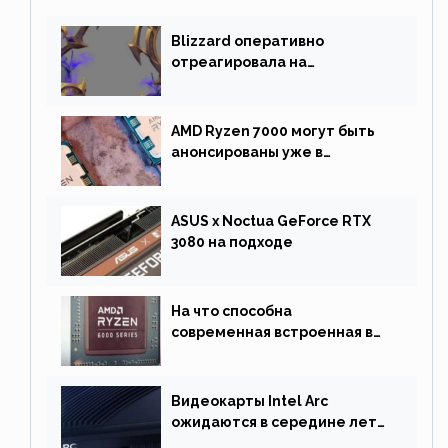
Blizzard оперативно
отреагировала на
негативную реакцию
фанатов и изменила маунта
AMD Ryzen 7000 могут быть
анонсированы уже в
сентябре
ASUS x Noctua GeForce RTX
3080 на подходе
На что способна
современная встроенная в
процессор графика
Видеокарты Intel Arc
ожидаются в середине лета.
Причина отсрочки релиза —