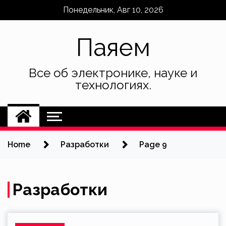
Skip
Понедельник, Авг 10, 2026
to
content
Паяем
Все об электронике, науке и
технологиях.
Home
Разработки
Page 9
Разработки