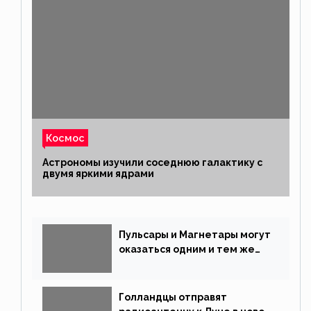
Космос
Астрономы изучили соседнюю галактику с
двумя яркими ядрами
Пульсары и Магнетары могут
оказаться одним и тем же
типом звёзд
Голландцы отправят