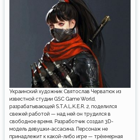
Украинский художник Святослав Черватюк из
известной студии GSC Game World,
разрабатывающей S.T.A.L.K.E.R. 2, поделился
свежей работой — над ней он трудился в
свободное время. Разработчик создал 3D-
модель девушки-ассасина. Персонаж не
принадлежит к какой-либо игре — трёхмерная