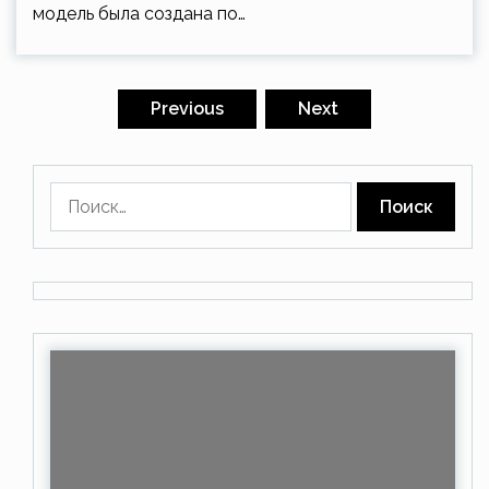
модель была создана по…
Пагинация
записей
Previous
Next
Найти: