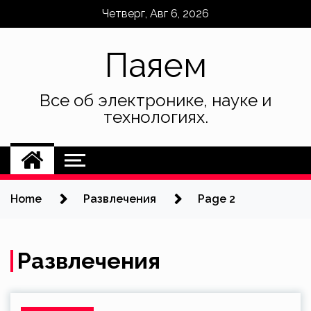
Skip
Четверг, Авг 6, 2026
to
content
Паяем
Все об электронике, науке и
технологиях.
Home
Развлечения
Page 2
Развлечения