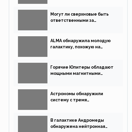
китайской миссии
Могут ли сверхновые быть
ответственными за
массовые вымирания?
ALMA обнаружила молодую
галактику, похожую на
Млечный Путь
Горячие Юпитеры обладают
мощными магнитными
полями
Астрономы обнаружили
систему с тремя
землеподобными планетами
В галактике Андромеды
обнаружена нейтронная