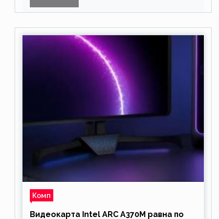
звезда
Комп
Видеокарта Intel ARC A370M равна по