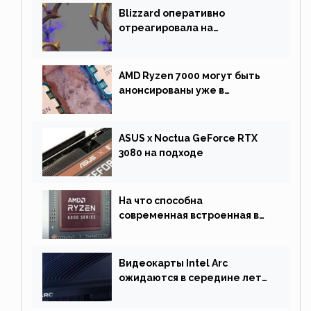
Blizzard оперативно
отреагировала на
негативную реакцию
фанатов и изменила маунта
AMD Ryzen 7000 могут быть
анонсированы уже в
сентябре
ASUS x Noctua GeForce RTX
3080 на подходе
На что способна
современная встроенная в
процессор графика
Видеокарты Intel Arc
ожидаются в середине лета.
Причина отсрочки релиза —
драйверы