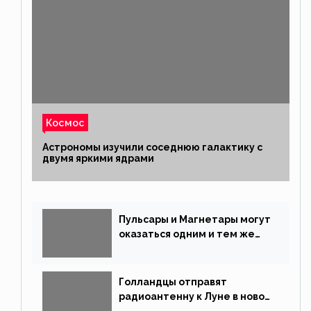
Космос
Астрономы изучили соседнюю галактику с
двумя яркими ядрами
Пульсары и Магнетары могут
оказаться одним и тем же
типом звёзд
Голландцы отправят
радиоантенну к Луне в новой