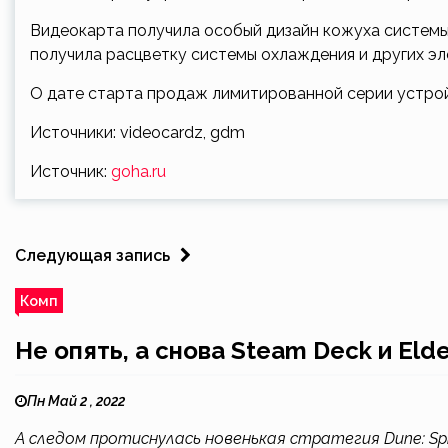
Видеокарта получила особый дизайн кожуха системы
получила расцветку системы охлаждения и других 
О дате старта продаж лимитированной серии устройс
Источники: videocardz, gdm
Источник:
goha.ru
Следующая запись
Комп
Не опять, а снова Steam Deck и Eld
Пн Май 2 , 2022
А следом протиснулась новенькая стратегия Dune: Spi