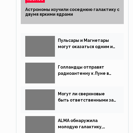
Астрономы изучили соседнюю галактику с
двумя яркими ядрами
Пульсары и Магнетары
могут оказаться одним и
тем же типом звёзд
Голландцы отправят
радиоантенну к Луне в
новой китайской миссии
Могут ли сверхновые
быть ответственными за
массовые вымирания?
ALMA обнаружила
молодую галактику,