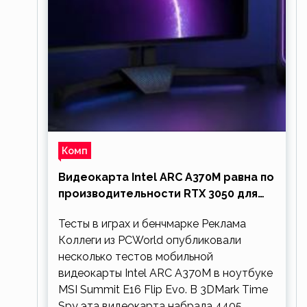
Комп
Видеокарта Intel ARC A370M равна по
производительности RTX 3050 для
ноутбуков
Тесты в играх и бенчмарке Реклама
Коллеги из PCWorld опубликовали
несколько тестов мобильной
видеокарты Intel ARC A370M в ноутбуке
MSI Summit E16 Flip Evo. В 3DMark Time
Spy эта видеокарта набрала 4405