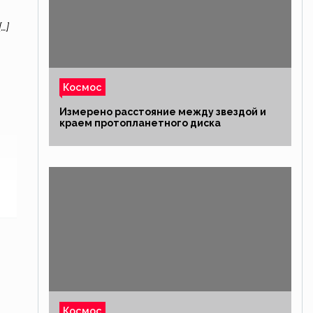
…]
Космос
Измерено расстояние между звездой и
краем протопланетного диска
Космос