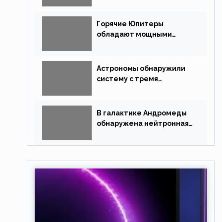
похожую на Млечный Путь
Горячие Юпитеры
обладают мощными
магнитными полями
Астрономы обнаружили
систему с тремя
землеподобными
планетами
В галактике Андромеды
обнаружена нейтронная
звезда