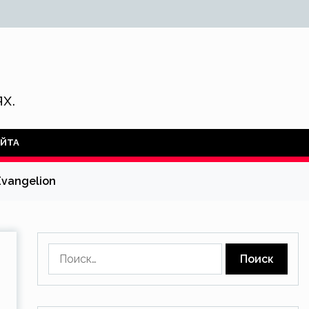
х.
АЙТА
vangelion
Найти: