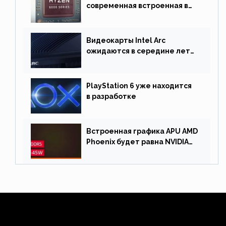
современная встроенная в
процессор графика
Видеокарты Intel Arc
ожидаются в середине лета.
Причина отсрочки релиза —
драйверы
PlayStation 6 уже находится
в разработке
Встроенная графика APU AMD
Phoenix будет равна NVIDIA
RTX 3060 60 Вт