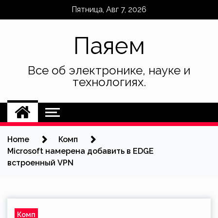
Skip
Пятница, Авг 7, 2026
to
content
Паяем
Все об электронике, науке и
технологиях.
Home
Комп
Microsoft намерена добавить в EDGE
встроенный VPN
Комп