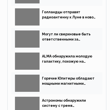
типом звёзд
Голландцы отправят
радиоантенну к Луне в новой
китайской миссии
Могут ли сверхновые быть
ответственными за
массовые вымирания?
ALMA обнаружила молодую
галактику, похожую на
Млечный Путь
Горячие Юпитеры обладают
мощными магнитными
полями
Астрономы обнаружили
систему с тремя