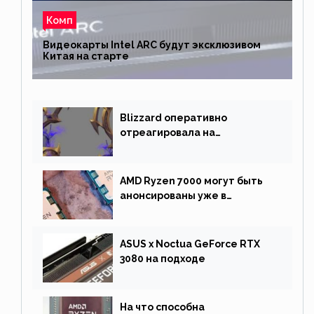
Комп
Видеокарты Intel ARC будут эксклюзивом
Китая на старте
Blizzard оперативно
отреагировала на
негативную реакцию
фанатов и изменила маунта
AMD Ryzen 7000 могут быть
анонсированы уже в
сентябре
ASUS x Noctua GeForce RTX
3080 на подходе
На что способна