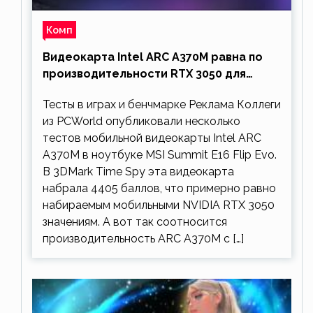
Комп
Видеокарта Intel ARC A370M равна по
производительности RTX 3050 для
ноутбуков
Тесты в играх и бенчмарке Реклама Коллеги
из PCWorld опубликовали несколько
тестов мобильной видеокарты Intel ARC
A370M в ноутбуке MSI Summit E16 Flip Evo.
В 3DMark Time Spy эта видеокарта
набрала 4405 баллов, что примерно равно
набираемым мобильными NVIDIA RTX 3050
значениям. А вот так соотносится
производительность ARC A370M с […]