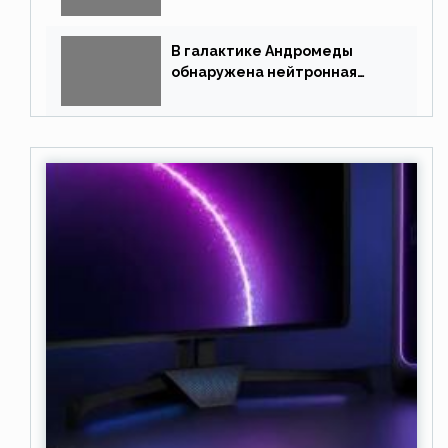
землеподобными планетами
В галактике Андромеды
обнаружена нейтронная
звезда