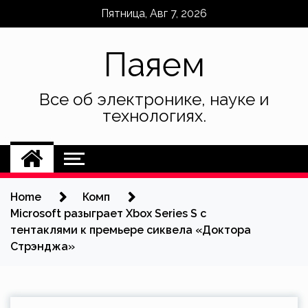
Skip
Пятница, Авг 7, 2026
to
content
Паяем
Все об электронике, науке и
технологиях.
Home
Комп
Microsoft разыграет Xbox Series S с
тентаклями к премьере сиквела «Доктора
Стрэнджа»