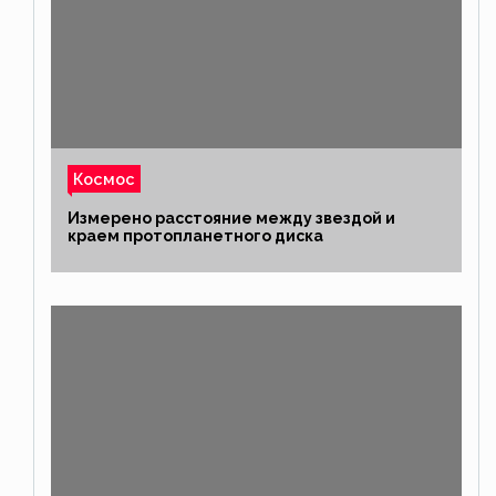
Космос
Измерено расстояние между звездой и
краем протопланетного диска