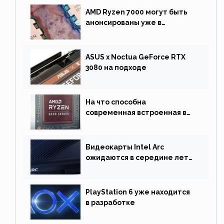
AMD Ryzen 7000 могут быть
анонсированы уже в
сентябре
ASUS x Noctua GeForce RTX
3080 на подходе
На что способна
современная встроенная в
процессор графика
Видеокарты Intel Arc
ожидаются в середине лета.
Причина отсрочки релиза —
драйверы
PlayStation 6 уже находится
в разработке