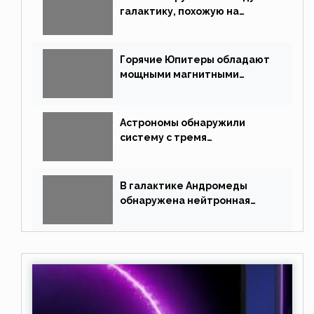
галактику, похожую на
Млечный Путь
Горячие Юпитеры обладают
мощными магнитными
полями
Астрономы обнаружили
систему с тремя
землеподобными планетами
В галактике Андромеды
обнаружена нейтронная
звезда