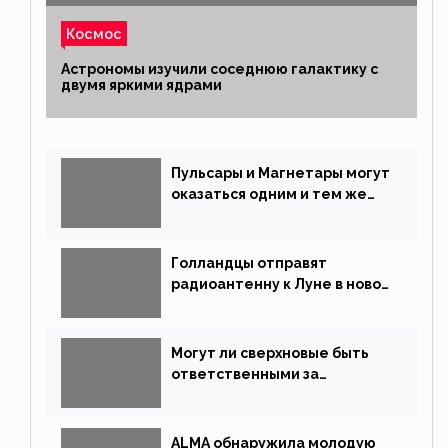
Космос
Астрономы изучили соседнюю галактику с
двумя яркими ядрами
Пульсары и Магнетары могут
оказаться одним и тем же
типом звёзд
Голландцы отправят
радиоантенну к Луне в новой
китайской миссии
Могут ли сверхновые быть
ответственными за
массовые вымирания?
ALMA обнаружила молодую