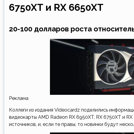
6750XT и RX 6650XT
20-100 долларов роста относител
Реклама
Коллеги из издания Videocardz поделились информаци
видеокарты AMD Radeon RX 6950XT, RX 6750XT и RX 
источников, и, если те правы, то новинки будут неск