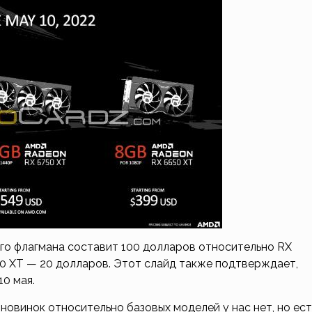
го флагмана составит 100 долларов относительно RX
650 XT — 20 долларов. Этот слайд также подтверждает,
0 мая.
овинок относительно базовых моделей у нас нет, но ест