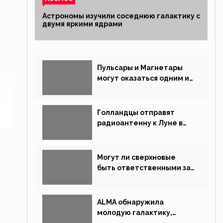
Астрономы изучили соседнюю галактику с
двумя яркими ядрами
Пульсары и Магнетары
могут оказаться одним и
тем же типом звёзд
Голландцы отправят
радиоантенну к Луне в
новой китайской миссии
Могут ли сверхновые
быть ответственными за
массовые вымирания?
ALMA обнаружила
молодую галактику,