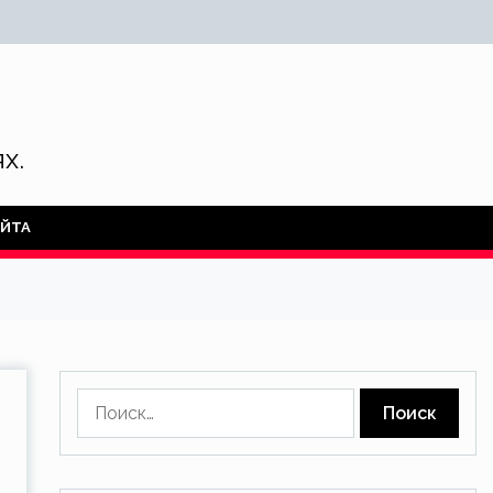
х.
АЙТА
Найти: