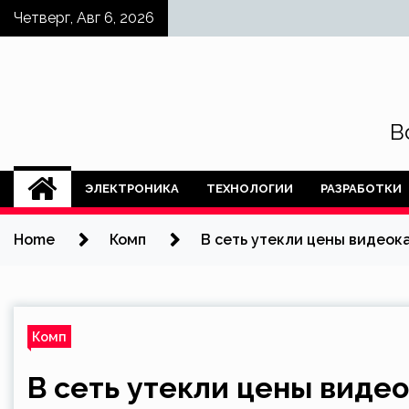
Skip
Четверг, Авг 6, 2026
to
content
В
ЭЛЕКТРОНИКА
ТЕХНОЛОГИИ
РАЗРАБОТКИ
Home
Комп
В сеть утекли цены видеока
Комп
В сеть утекли цены видео