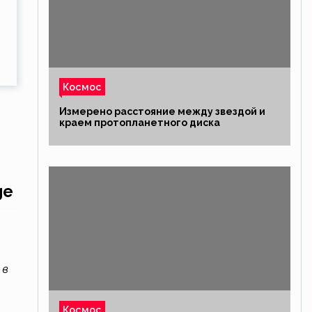
Космос
Измерено расстояние между звездой и
краем протопланетного диска
ge
 в
Космос