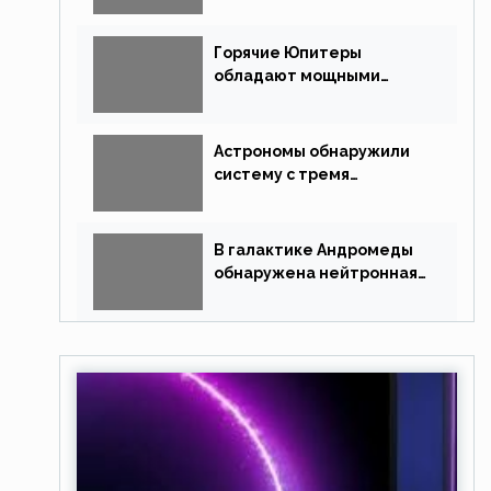
похожую на Млечный Путь
Горячие Юпитеры
обладают мощными
магнитными полями
Астрономы обнаружили
систему с тремя
землеподобными
планетами
В галактике Андромеды
обнаружена нейтронная
звезда