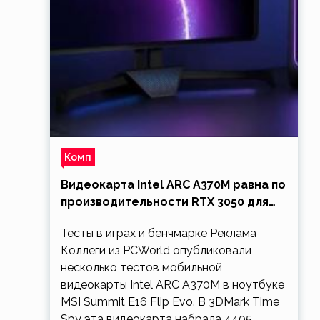
Комп
Видеокарта Intel ARC A370M равна по
производительности RTX 3050 для
ноутбуков
Тесты в играх и бенчмарке Реклама
Коллеги из PCWorld опубликовали
несколько тестов мобильной
видеокарты Intel ARC A370M в ноутбуке
MSI Summit E16 Flip Evo. В 3DMark Time
Spy эта видеокарта набрала 4405