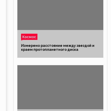
Космос
Измерено расстояние между звездой и
краем протопланетного диска