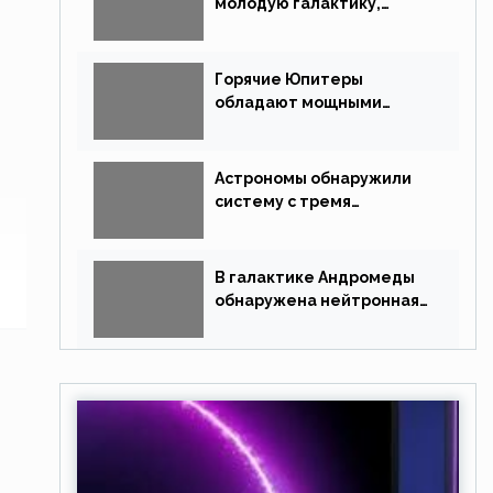
молодую галактику,
похожую на Млечный Путь
Горячие Юпитеры
обладают мощными
магнитными полями
Астрономы обнаружили
систему с тремя
землеподобными
планетами
В галактике Андромеды
обнаружена нейтронная
звезда