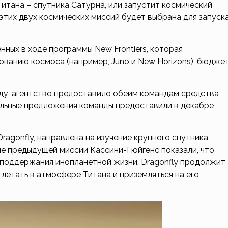
тана – спутника Сатурна, или запустит космический
этих двух космических миссий будет выбрана для запуск
ных в ходе программы New Frontiers, которая
ванию космоса (например, Juno и New Horizons), бюдже
оду, агентство предоставило обеим командам средства
тельные предложения команды предоставили в декабре
ragonfly, направлена на изучение крупного спутника
ые предыдущей миссии Кассини-Гюйгенс показали, что
 поддержания инопланетной жизни. Dragonfly продолжит
 летать в атмосфере Титана и приземляться на его