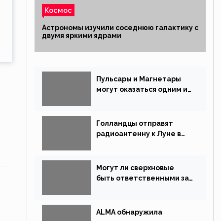
Космос
Астрономы изучили соседнюю галактику с
двумя яркими ядрами
Пульсары и Магнетары
могут оказаться одним и
тем же типом звёзд
Голландцы отправят
радиоантенну к Луне в
новой китайской миссии
Могут ли сверхновые
быть ответственными за
массовые вымирания?
ALMA обнаружила