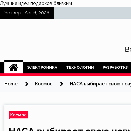
Лучшие
идеи подарков
близким
Skip
Четверг, Авг 6, 2026
to
content
В
ЭЛЕКТРОНИКА
ТЕХНОЛОГИИ
РАЗРАБОТКИ
Home
Космос
НАСА выбирает свою но
Космос