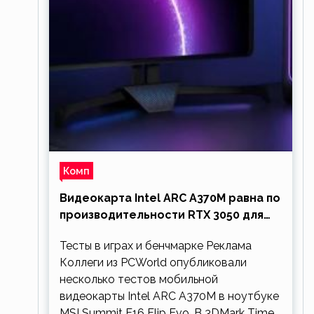
Комп
Видеокарта Intel ARC A370M равна по
производительности RTX 3050 для
ноутбуков
Тесты в играх и бенчмарке Реклама
Коллеги из PCWorld опубликовали
несколько тестов мобильной
видеокарты Intel ARC A370M в ноутбуке
MSI Summit E16 Flip Evo. В 3DMark Time