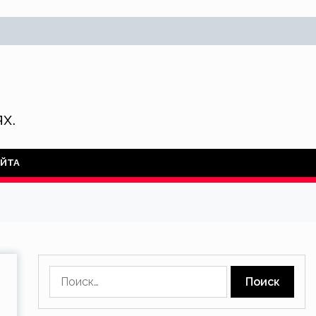
х.
АЙТА
Найти: