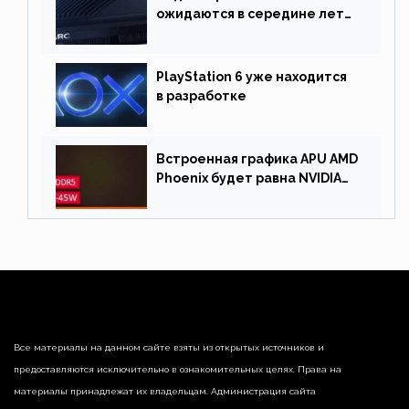
ожидаются в середине лета.
Причина отсрочки релиза —
драйверы
PlayStation 6 уже находится
в разработке
Встроенная графика APU AMD
Phoenix будет равна NVIDIA
RTX 3060 60 Вт
Все материалы на данном сайте взяты из открытых источников и
предоставляются исключительно в ознакомительных целях. Права на
материалы принадлежат их владельцам. Администрация сайта