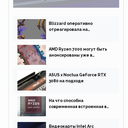
Blizzard оперативно
отреагировала на
негативную реакцию
фанатов и изменила маунта
AMD Ryzen 7000 могут быть
анонсированы уже в
сентябре
ASUS x Noctua GeForce RTX
3080 на подходе
На что способна
современная встроенная в
процессор графика
Видеокарты Intel Arc