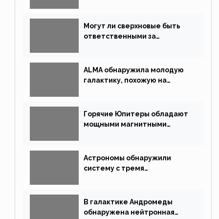
китайской миссии
Могут ли сверхновые быть
ответственными за
массовые вымирания?
ALMA обнаружила молодую
галактику, похожую на
Млечный Путь
Горячие Юпитеры обладают
мощными магнитными
полями
Астрономы обнаружили
систему с тремя
землеподобными планетами
В галактике Андромеды
обнаружена нейтронная