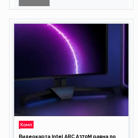
звезда
Комп
Видеокарта Intel ARC A370M равна по