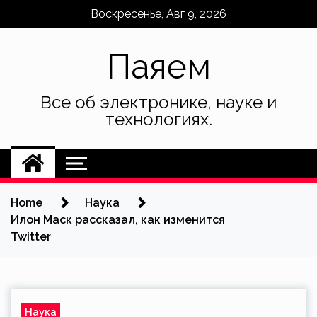
Skip
Воскресенье, Авг 9, 2026
to
content
Паяем
Все об электронике, науке и
технологиях.
Home
Наука
Илон Маск рассказал, как изменится
Twitter
Наука