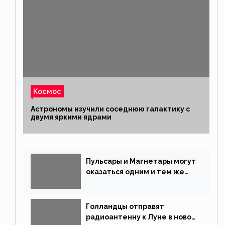
Космос
Астрономы изучили соседнюю галактику с
двумя яркими ядрами
Пульсары и Магнетары могут
оказаться одним и тем же
типом звёзд
Голландцы отправят
радиоантенну к Луне в новой