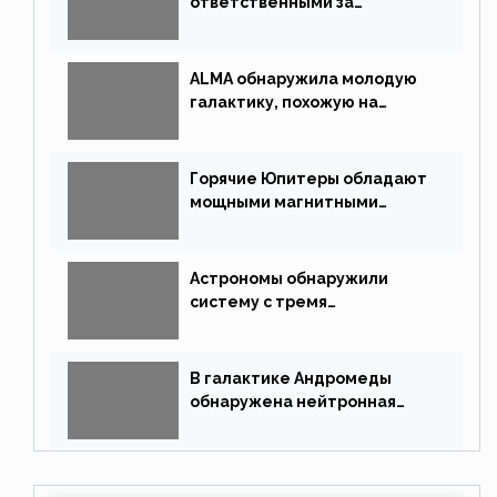
ответственными за
массовые вымирания?
ALMA обнаружила молодую
галактику, похожую на
Млечный Путь
Горячие Юпитеры обладают
мощными магнитными
полями
Астрономы обнаружили
систему с тремя
землеподобными планетами
В галактике Андромеды
обнаружена нейтронная
звезда