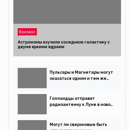
Космос
Астрономы изучили соседнюю галактику с
двумя яркими ядрами
Пульсары и Магнетары могут
оказаться одним и тем же
типом звёзд
Голландцы отправят
радиоантенну к Луне в новой
китайской миссии
Могут ли сверхновые быть