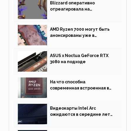
Blizzard оперативно
отреагировала на
негативную реакцию
фанатов и изменила маунта
AMD Ryzen 7000 могут быть
анонсированы уже в
сентябре
ASUS x Noctua GeForce RTX
3080 на подходе
На что способна
современная встроенная в
процессор графика
Видеокарты Intel Arc
ожидаются в середине лета.
Причина отсрочки релиза —
драйверы