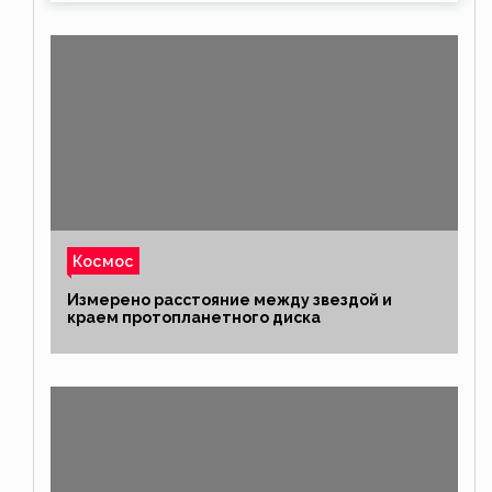
Космос
Измерено расстояние между звездой и
краем протопланетного диска