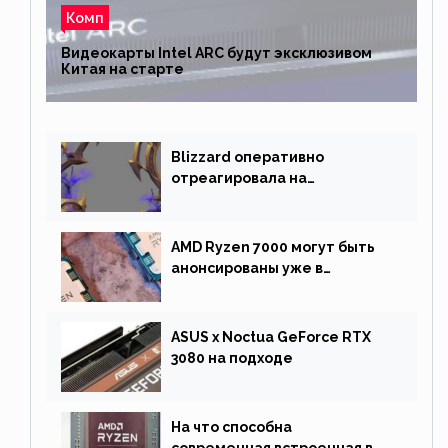
Комп
Видеокарты Intel ARC будут эксклюзивом
Китая на старте
Blizzard оперативно
отреагировала на
негативную реакцию
фанатов и изменила маунта
AMD Ryzen 7000 могут быть
анонсированы уже в
сентябре
ASUS x Noctua GeForce RTX
3080 на подходе
На что способна
современная встроенная в