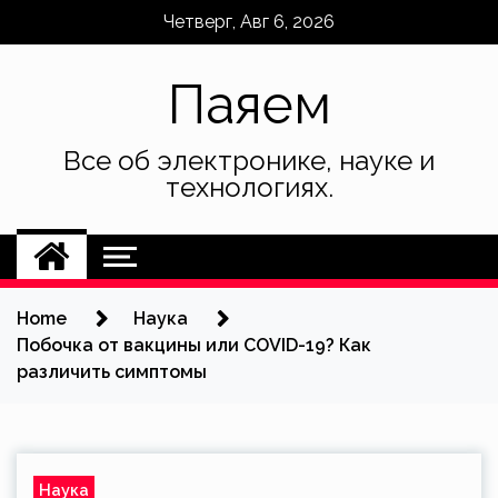
Skip
Четверг, Авг 6, 2026
to
content
Паяем
Все об электронике, науке и
технологиях.
Home
Наука
Побочка от вакцины или COVID-19? Как
различить симптомы
Наука