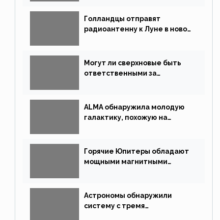
Голландцы отправят
радиоантенну к Луне в новой
китайской миссии
Могут ли сверхновые быть
ответственными за
массовые вымирания?
ALMA обнаружила молодую
галактику, похожую на
Млечный Путь
Горячие Юпитеры обладают
мощными магнитными
полями
Астрономы обнаружили
систему с тремя
землеподобными планетами