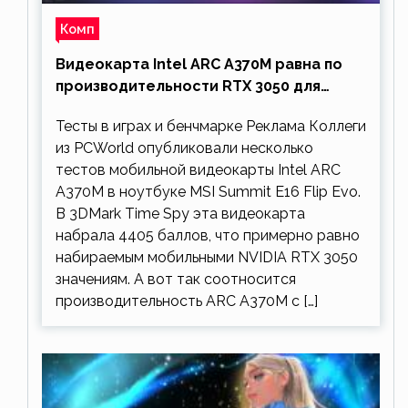
Комп
Видеокарта Intel ARC A370M равна по
производительности RTX 3050 для
ноутбуков
Тесты в играх и бенчмарке Реклама Коллеги
из PCWorld опубликовали несколько
тестов мобильной видеокарты Intel ARC
A370M в ноутбуке MSI Summit E16 Flip Evo.
В 3DMark Time Spy эта видеокарта
набрала 4405 баллов, что примерно равно
набираемым мобильными NVIDIA RTX 3050
значениям. А вот так соотносится
производительность ARC A370M с […]