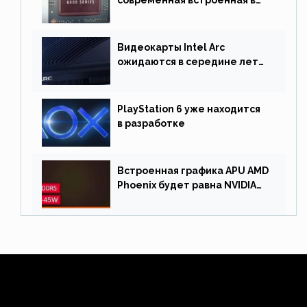
процессор графика
Видеокарты Intel Arc
ожидаются в середине лета.
Причина отсрочки релиза —
драйверы
PlayStation 6 уже находится
в разработке
Встроенная графика APU AMD
Phoenix будет равна NVIDIA
RTX 3060 60 Вт