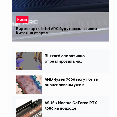
Комп
Видеокарты Intel ARC будут эксклюзивом
Китая на старте
Blizzard оперативно
отреагировала на
негативную реакцию
фанатов и изменила маунта
AMD Ryzen 7000 могут быть
анонсированы уже в
сентябре
ASUS x Noctua GeForce RTX
3080 на подходе