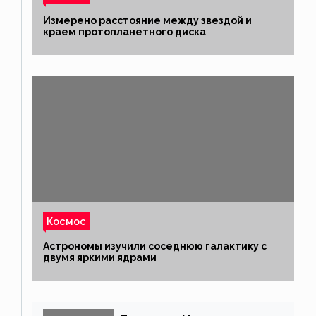
Измерено расстояние между звездой и
краем протопланетного диска
Космос
Астрономы изучили соседнюю галактику с
двумя яркими ядрами