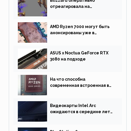
Blizzard оперативно
отреагировала на
негативную реакцию
фанатов и изменила маунта
AMD Ryzen 7000 могут быть
анонсированы уже в
сентябре
ASUS x Noctua GeForce RTX
3080 на подходе
На что способна
современная встроенная в
процессор графика
Видеокарты Intel Arc
ожидаются в середине лета.
Причина отсрочки релиза —
драйверы