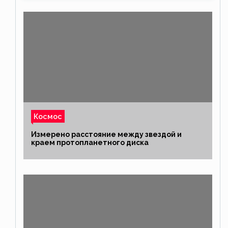
Космос
Измерено расстояние между звездой и
краем протопланетного диска