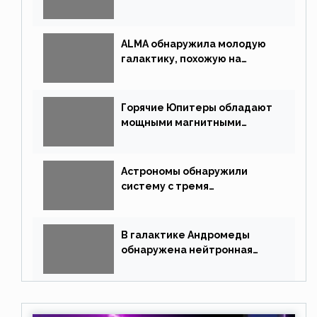
массовые вымирания?
ALMA обнаружила молодую
галактику, похожую на
Млечный Путь
Горячие Юпитеры обладают
мощными магнитными
полями
Астрономы обнаружили
систему с тремя
землеподобными планетами
В галактике Андромеды
обнаружена нейтронная
звезда