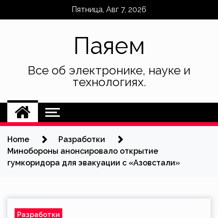
Skip
Пятница, Авг 7, 2026
to
content
Паяем
Все об электронике, науке и
технологиях.
Home
Разработки
Минобороны анонсировало открытие
гумкоридора для эвакуации с «Азовстали»
Разработки