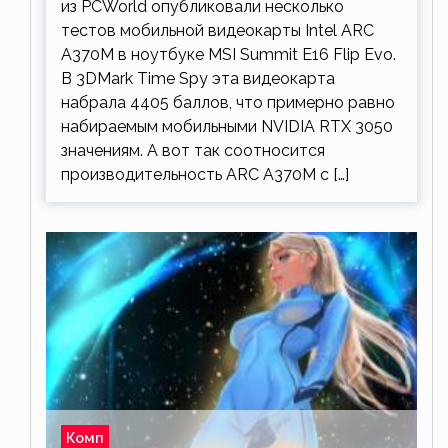
из PCWorld опубликовали несколько
тестов мобильной видеокарты Intel ARC
A370M в ноутбуке MSI Summit E16 Flip Evo.
В 3DMark Time Spy эта видеокарта
набрала 4405 баллов, что примерно равно
набираемым мобильными NVIDIA RTX 3050
значениям. А вот так соотносится
производительность ARC A370M с […]
Комп