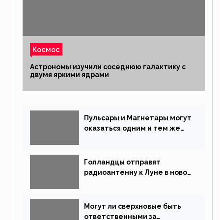
Космос
Астрономы изучили соседнюю галактику с
двумя яркими ядрами
Пульсары и Магнетары могут
оказаться одним и тем же
типом звёзд
Голландцы отправят
радиоантенну к Луне в новой
китайской миссии
Могут ли сверхновые быть
ответственными за