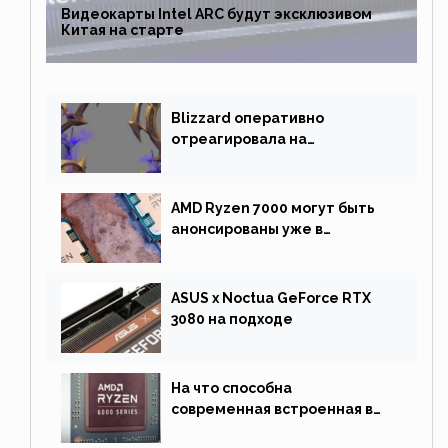
Видеокарты Intel ARC будут эксклюзивом
Китая на старте
Blizzard оперативно
отреагировала на
негативную реакцию
фанатов и изменила маунта
AMD Ryzen 7000 могут быть
анонсированы уже в
сентябре
ASUS x Noctua GeForce RTX
3080 на подходе
На что способна
современная встроенная в
процессор графика