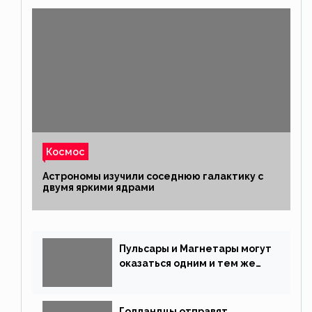
Космос
Астрономы изучили соседнюю галактику с
двумя яркими ядрами
Пульсары и Магнетары могут
оказаться одним и тем же
типом звёзд
Голландцы отправят