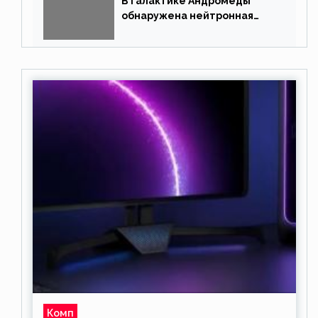
В галактике Андромеды
обнаружена нейтронная
звезда
Комп