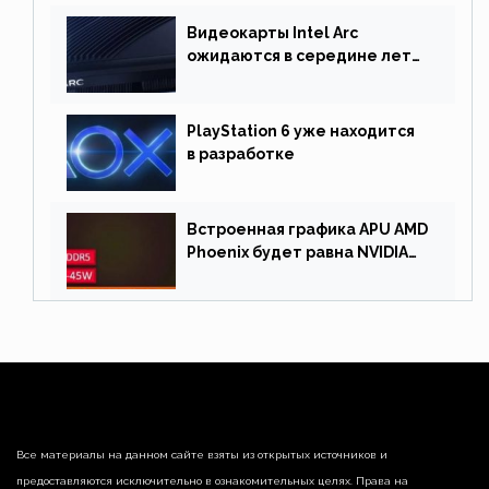
Видеокарты Intel Arc
ожидаются в середине лета.
Причина отсрочки релиза —
драйверы
PlayStation 6 уже находится
в разработке
Встроенная графика APU AMD
Phoenix будет равна NVIDIA
RTX 3060 60 Вт
Все материалы на данном сайте взяты из открытых источников и
предоставляются исключительно в ознакомительных целях. Права на