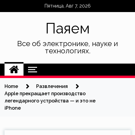
Skip
Пятница, Авг 7, 2026
to
content
Паяем
Все об электронике, науке и
технологиях.
Home
Развлечения
Apple прекращает производство
легендарного устройства — и это не
iPhone