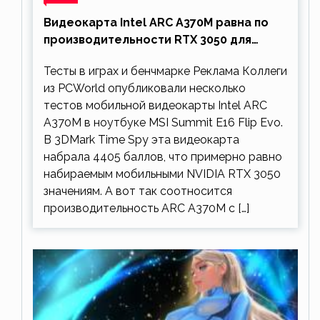
Видеокарта Intel ARC A370M равна по
производительности RTX 3050 для
ноутбуков
Тесты в играх и бенчмарке Реклама Коллеги
из PCWorld опубликовали несколько
тестов мобильной видеокарты Intel ARC
A370M в ноутбуке MSI Summit E16 Flip Evo.
В 3DMark Time Spy эта видеокарта
набрала 4405 баллов, что примерно равно
набираемым мобильными NVIDIA RTX 3050
значениям. А вот так соотносится
производительность ARC A370M с […]