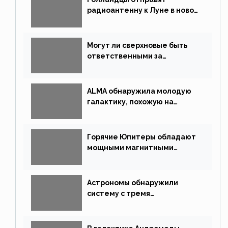
радиоантенну к Луне в новой
китайской миссии
Могут ли сверхновые быть
ответственными за
массовые вымирания?
ALMA обнаружила молодую
галактику, похожую на
Млечный Путь
Горячие Юпитеры обладают
мощными магнитными
полями
Астрономы обнаружили
систему с тремя
землеподобными планетами