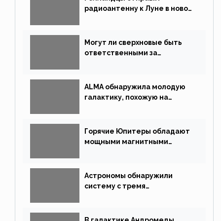
радиоантенну к Луне в новой
китайской миссии
Могут ли сверхновые быть
ответственными за
массовые вымирания?
ALMA обнаружила молодую
галактику, похожую на
Млечный Путь
Горячие Юпитеры обладают
мощными магнитными
полями
Астрономы обнаружили
систему с тремя
землеподобными планетами
В галактике Андромеды