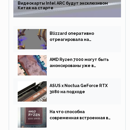
Видеокарты Intel ARC будут эксклюзивом
Китая на старте
Blizzard оперативно
отреагировала на
негативную реакцию
фанатов и изменила маунта
AMD Ryzen 7000 могут быть
анонсированы уже в
сентябре
ASUS x Noctua GeForce RTX
3080 на подходе
На что способна
современная встроенная в
процессор графика