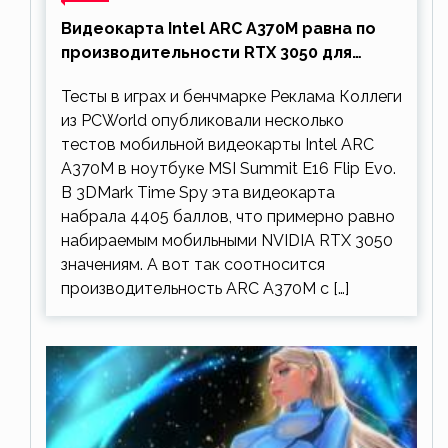
Видеокарта Intel ARC A370M равна по
производительности RTX 3050 для
ноутбуков
Тесты в играх и бенчмарке Реклама Коллеги
из PCWorld опубликовали несколько
тестов мобильной видеокарты Intel ARC
A370M в ноутбуке MSI Summit E16 Flip Evo.
В 3DMark Time Spy эта видеокарта
набрала 4405 баллов, что примерно равно
набираемым мобильными NVIDIA RTX 3050
значениям. А вот так соотносится
производительность ARC A370M с […]