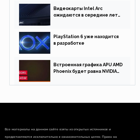
Видеокарты Intel Arc
ожидаются в середине лета.
Причина отсрочки релиза —
драйверы
PlayStation 6 уже находится
в разработке
Встроенная графика APU AMD
Phoenix будет равна NVIDIA
RTX 3060 60 Вт
Все материалы на данном сайте взяты из открытых источников и
предоставляются исключительно в ознакомительных целях. Права на