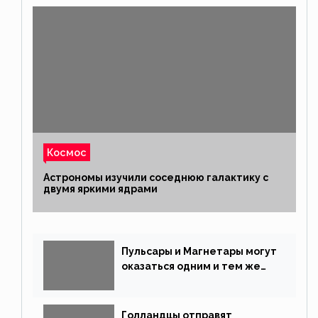
Космос
Астрономы изучили соседнюю галактику с
двумя яркими ядрами
Пульсары и Магнетары могут
оказаться одним и тем же
типом звёзд
Голландцы отправят