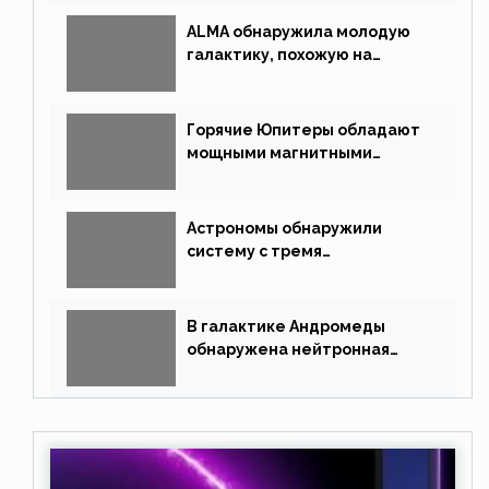
ALMA обнаружила молодую
галактику, похожую на
Млечный Путь
Горячие Юпитеры обладают
мощными магнитными
полями
Астрономы обнаружили
систему с тремя
землеподобными планетами
В галактике Андромеды
обнаружена нейтронная
звезда