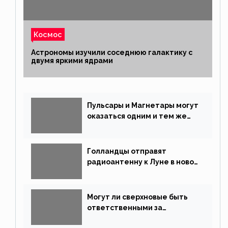
Космос
Астрономы изучили соседнюю галактику с
двумя яркими ядрами
Пульсары и Магнетары могут
оказаться одним и тем же
типом звёзд
Голландцы отправят
радиоантенну к Луне в новой
китайской миссии
Могут ли сверхновые быть
ответственными за
массовые вымирания?