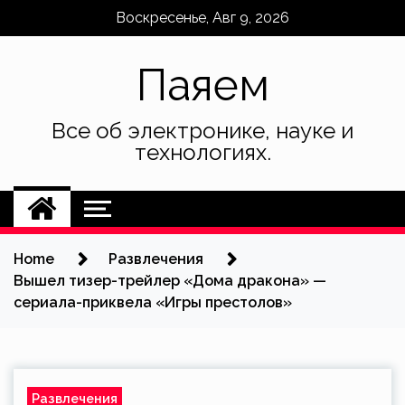
Skip
Воскресенье, Авг 9, 2026
to
content
Паяем
Все об электронике, науке и
технологиях.
Home
Развлечения
Вышел тизер-трейлер «Дома дракона» —
сериала-приквела «Игры престолов»
Развлечения