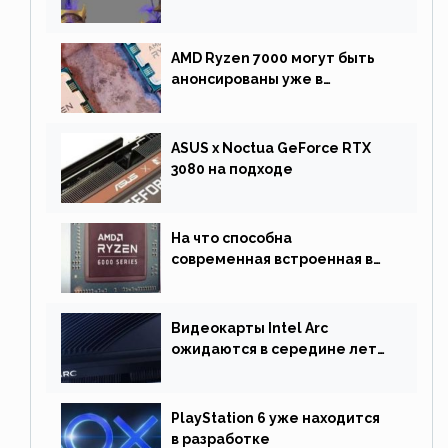
негативную реакцию
фанатов и изменила маунта
AMD Ryzen 7000 могут быть
анонсированы уже в
сентябре
ASUS x Noctua GeForce RTX
3080 на подходе
На что способна
современная встроенная в
процессор графика
Видеокарты Intel Arc
ожидаются в середине лета.
Причина отсрочки релиза —
драйверы
PlayStation 6 уже находится
в разработке