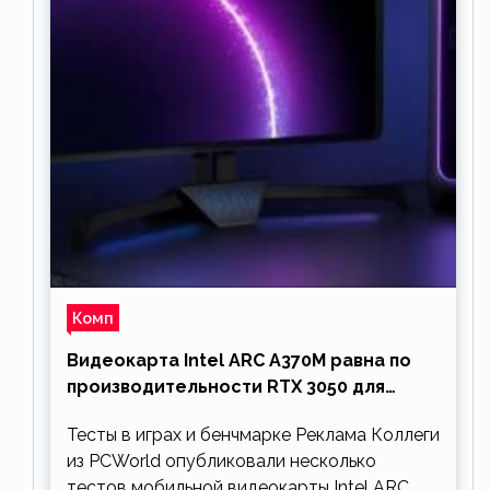
Комп
Видеокарта Intel ARC A370M равна по
производительности RTX 3050 для
ноутбуков
Тесты в играх и бенчмарке Реклама Коллеги
из PCWorld опубликовали несколько
тестов мобильной видеокарты Intel ARC