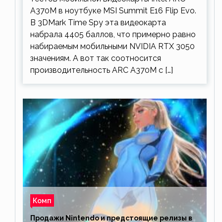
A370M в ноутбуке MSI Summit E16 Flip Evo.
В 3DMark Time Spy эта видеокарта
набрала 4405 баллов, что примерно равно
набираемым мобильными NVIDIA RTX 3050
значениям. А вот так соотносится
производительность ARC A370M с […]
Комп
Продажи Nintendo и предстоящие релизы в