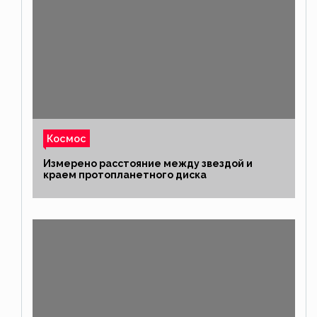
Космос
Измерено расстояние между звездой и
краем протопланетного диска