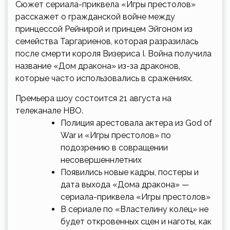
Сюжет сериала-приквела «Игры престолов»
расскажет о гражданской войне между
принцессой Рейнирой и принцем Эйгоном из
семейства Таргариенов, которая разразилась
после смерти короля Визериса I. Война получила
название «Дом дракона» из-за драконов,
которые часто использовались в сражениях.
Премьера шоу состоится 21 августа на
телеканале HBO.
Полиция арестовала актера из God of
War и «Игры престолов» по
подозрению в совращении
несовершеннлетних
Появились новые кадры, постеры и
дата выхода «Дома дракона» —
сериала-приквела «Игры престолов»
В сериале по «Властелину колец» не
будет откровенных сцен и наготы, как