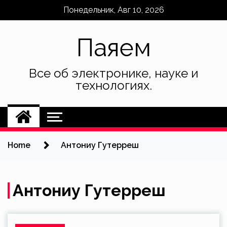
Skip
Понедельник, Авг 10, 2026
to
content
Паяем
Все об электронике, науке и
технологиях.
Home
Антониу Гутерреш
Антониу Гутерреш