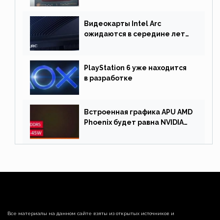
процессор графика
Видеокарты Intel Arc
ожидаются в середине лета.
Причина отсрочки релиза —
драйверы
PlayStation 6 уже находится
в разработке
Встроенная графика APU AMD
Phoenix будет равна NVIDIA
RTX 3060 60 Вт
Все материалы на данном сайте взяты из открытых источников и