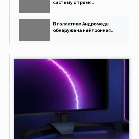
систему с тремя
землеподобными планетами
В галактике Андромеды
обнаружена нейтронная
звезда