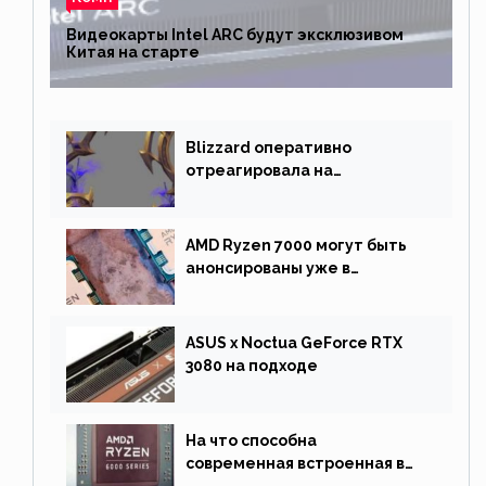
Видеокарты Intel ARC будут эксклюзивом
Китая на старте
Blizzard оперативно
отреагировала на
негативную реакцию
фанатов и изменила маунта
AMD Ryzen 7000 могут быть
анонсированы уже в
сентябре
ASUS x Noctua GeForce RTX
3080 на подходе
На что способна
современная встроенная в