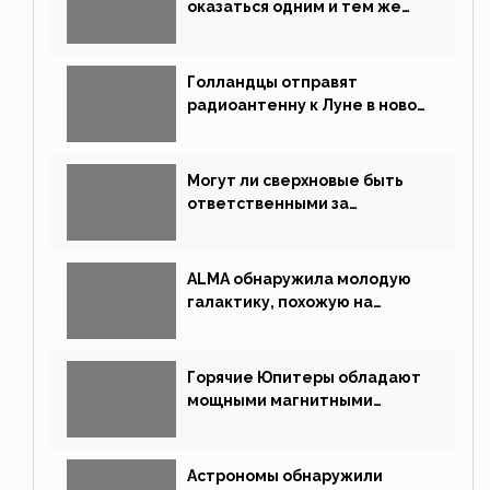
оказаться одним и тем же
типом звёзд
Голландцы отправят
радиоантенну к Луне в новой
китайской миссии
Могут ли сверхновые быть
ответственными за
массовые вымирания?
ALMA обнаружила молодую
галактику, похожую на
Млечный Путь
Горячие Юпитеры обладают
мощными магнитными
полями
Астрономы обнаружили