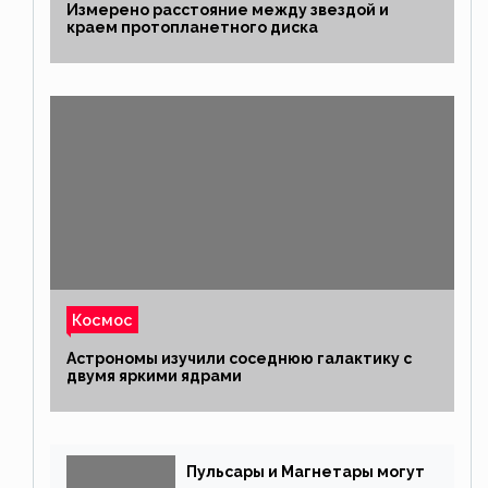
Измерено расстояние между звездой и
краем протопланетного диска
Космос
Астрономы изучили соседнюю галактику с
двумя яркими ядрами
Пульсары и Магнетары могут