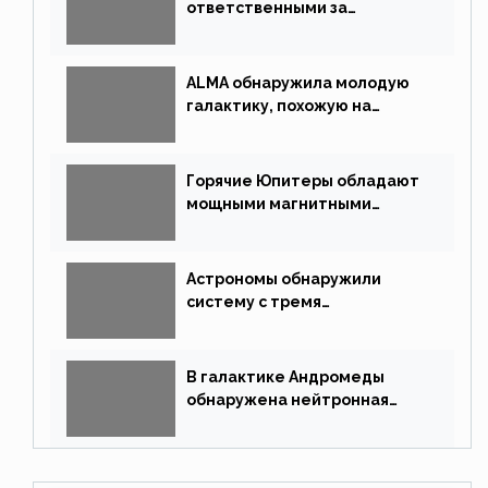
ответственными за
массовые вымирания?
ALMA обнаружила молодую
галактику, похожую на
Млечный Путь
Горячие Юпитеры обладают
мощными магнитными
полями
Астрономы обнаружили
систему с тремя
землеподобными планетами
В галактике Андромеды
обнаружена нейтронная
звезда