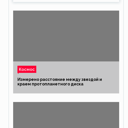
Космос
Измерено расстояние между звездой и
краем протопланетного диска