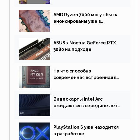
фанатов и изменила маунта
AMD Ryzen 7000 могут быть
анонсированы уже в
сентябре
ASUS x Noctua GeForce RTX
3080 на подходе
На что способна
современная встроенная в
процессор графика
Видеокарты Intel Arc
ожидаются в середине лета.
Причина отсрочки релиза —
драйверы
PlayStation 6 уже находится
в разработке