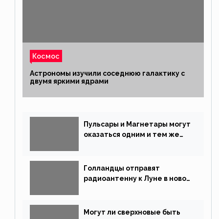
Космос
Астрономы изучили соседнюю галактику с
двумя яркими ядрами
Пульсары и Магнетары могут
оказаться одним и тем же
типом звёзд
Голландцы отправят
радиоантенну к Луне в новой
китайской миссии
Могут ли сверхновые быть