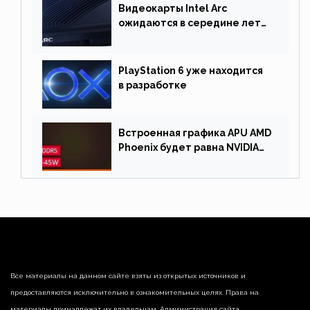
Видеокарты Intel Arc
ожидаются в середине лета.
Причина отсрочки релиза —
драйверы
PlayStation 6 уже находится
в разработке
Встроенная графика APU AMD
Phoenix будет равна NVIDIA
RTX 3060 60 Вт
Все материалы на данном сайте взяты из открытых источников и
предоставляются исключительно в ознакомительных целях. Права на
материалы принадлежат их владельцам. Администрация сайта