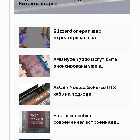
Китая на старте
Blizzard оперативно
отреагировала на
негативную реакцию
фанатов и изменила маунта
AMD Ryzen 7000 могут быть
анонсированы уже в
сентябре
ASUS x Noctua GeForce RTX
3080 на подходе
На что способна
современная встроенная в
процессор графика