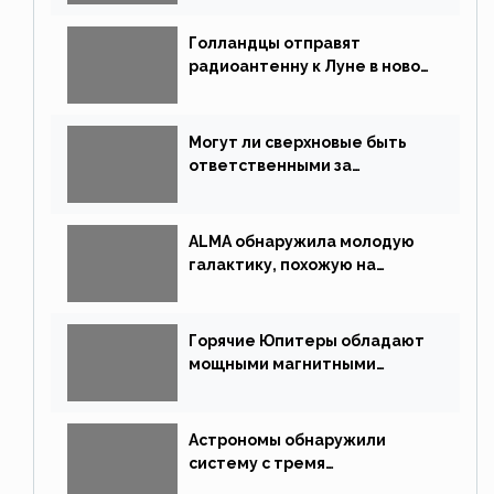
Голландцы отправят
радиоантенну к Луне в новой
китайской миссии
Могут ли сверхновые быть
ответственными за
массовые вымирания?
ALMA обнаружила молодую
галактику, похожую на
Млечный Путь
Горячие Юпитеры обладают
мощными магнитными
полями
Астрономы обнаружили
систему с тремя
землеподобными планетами