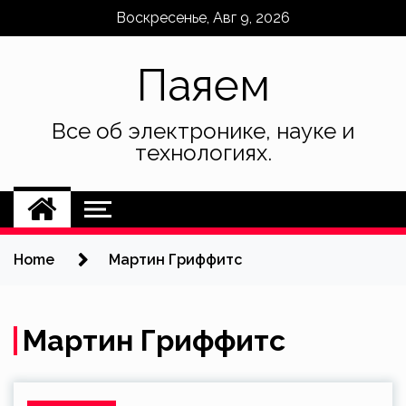
Skip
Воскресенье, Авг 9, 2026
to
content
Паяем
Все об электронике, науке и
технологиях.
Home
Мартин Гриффитс
Мартин Гриффитс