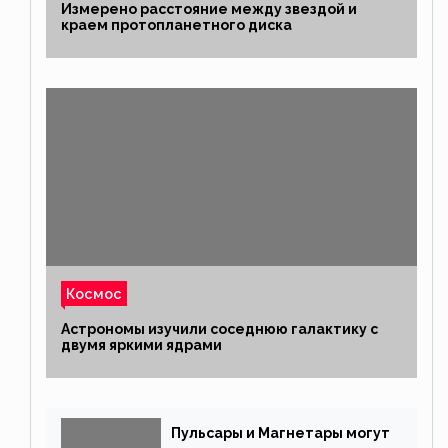
Измерено расстояние между звездой и
краем протопланетного диска
Космос
Астрономы изучили соседнюю галактику с
двумя яркими ядрами
Пульсары и Магнетары могут