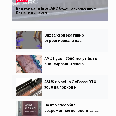
Видеокарты Intel ARC будут эксклюзивом
Китая на старте
Blizzard оперативно
отреагировала на
негативную реакцию
фанатов и изменила маунта
AMD Ryzen 7000 могут быть
анонсированы уже в
сентябре
ASUS x Noctua GeForce RTX
3080 на подходе
На что способна
современная встроенная в