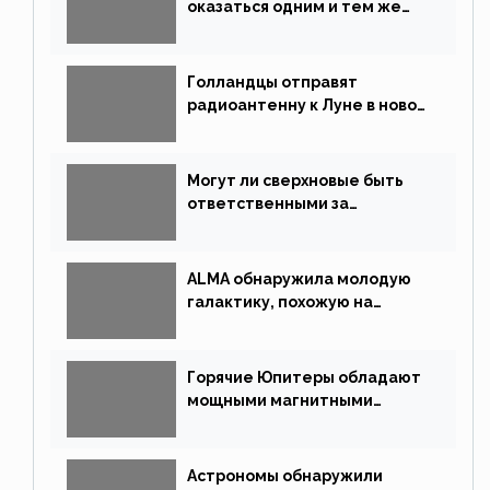
оказаться одним и тем же
типом звёзд
Голландцы отправят
радиоантенну к Луне в новой
китайской миссии
Могут ли сверхновые быть
ответственными за
массовые вымирания?
ALMA обнаружила молодую
галактику, похожую на
Млечный Путь
Горячие Юпитеры обладают
мощными магнитными
полями
Астрономы обнаружили