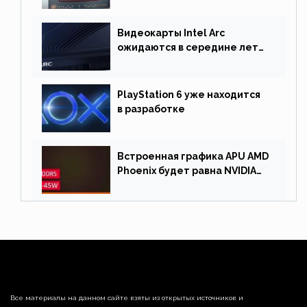
процессор графика
Видеокарты Intel Arc
ожидаются в середине лета.
Причина отсрочки релиза —
драйверы
PlayStation 6 уже находится
в разработке
Встроенная графика APU AMD
Phoenix будет равна NVIDIA
RTX 3060 60 Вт
Все материалы на данном сайте взяты из открытых источников и