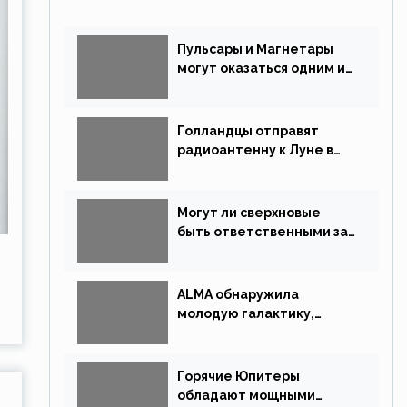
Пульсары и Магнетары
могут оказаться одним и
тем же типом звёзд
Голландцы отправят
радиоантенну к Луне в
новой китайской миссии
Могут ли сверхновые
быть ответственными за
массовые вымирания?
ALMA обнаружила
молодую галактику,
похожую на Млечный Путь
Горячие Юпитеры
обладают мощными