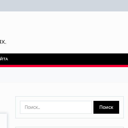
х.
АЙТА
Найти: