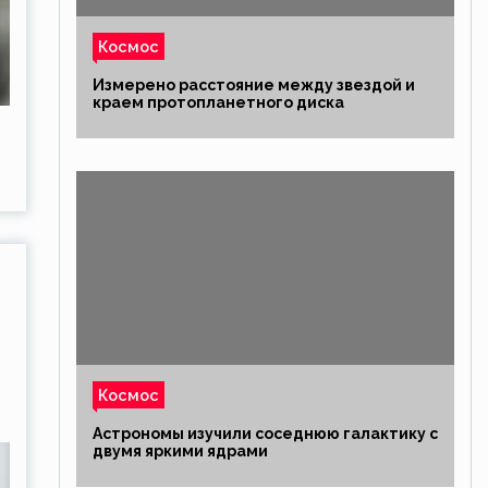
Космос
Измерено расстояние между звездой и
краем протопланетного диска
Космос
Астрономы изучили соседнюю галактику с
двумя яркими ядрами