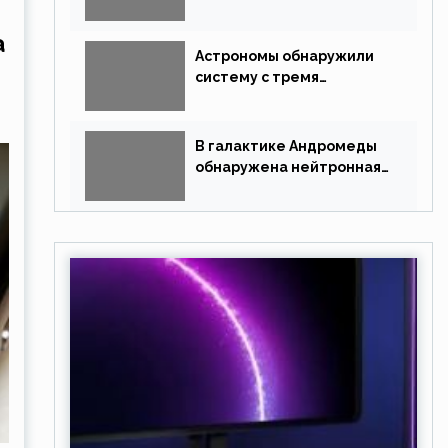
магнитными полями
а
Астрономы обнаружили
систему с тремя
землеподобными
планетами
В галактике Андромеды
обнаружена нейтронная
звезда