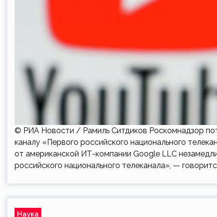
© РИА Новости / Рамиль Ситдиков Роскомнадзор пот
каналу «Первого российского национального телек
от американской ИТ-компании Google LLC незамедли
российского национального телеканала», — говоритс
Наука