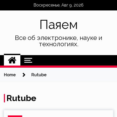
Skip
Воскресенье, Авг 9, 2026
to
content
Паяем
Все об электронике, науке и
технологиях.
Home
Rutube
Rutube