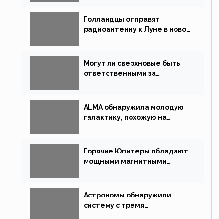
Голландцы отправят
радиоантенну к Луне в новой
китайской миссии
Могут ли сверхновые быть
ответственными за
массовые вымирания?
ALMA обнаружила молодую
галактику, похожую на
Млечный Путь
Горячие Юпитеры обладают
мощными магнитными
полями
Астрономы обнаружили
систему с тремя
землеподобными планетами