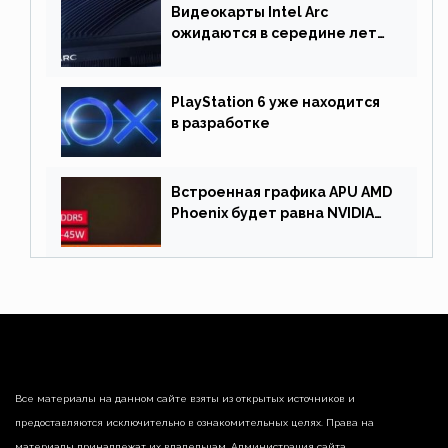
Видеокарты Intel Arc
ожидаются в середине лета.
Причина отсрочки релиза —
драйверы
PlayStation 6 уже находится
в разработке
Встроенная графика APU AMD
Phoenix будет равна NVIDIA
RTX 3060 60 Вт
Все материалы на данном сайте взяты из открытых источников и
предоставляются исключительно в ознакомительных целях. Права на
материалы принадлежат их владельцам. Администрация сайта