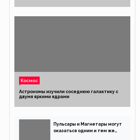
Космос
Астрономы изучили соседнюю галактику с
двумя яркими ядрами
Пульсары и Магнетары могут
оказаться одним и тем же
типом звёзд