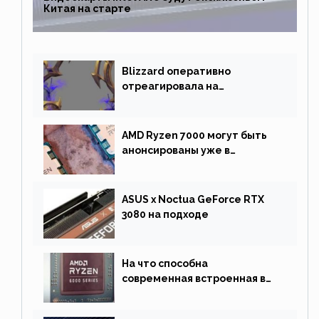
Китая на старте
Blizzard оперативно
отреагировала на
негативную реакцию
фанатов и изменила маунта
AMD Ryzen 7000 могут быть
анонсированы уже в
сентябре
ASUS x Noctua GeForce RTX
3080 на подходе
На что способна
современная встроенная в
процессор графика