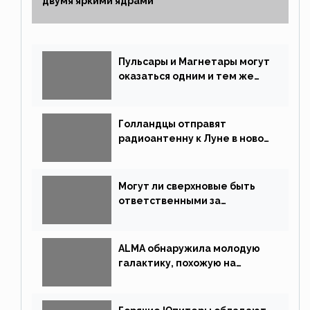
двумя яркими ядрами
Пульсары и Магнетары могут
оказаться одним и тем же
типом звёзд
Голландцы отправят
радиоантенну к Луне в новой
китайской миссии
Могут ли сверхновые быть
ответственными за
массовые вымирания?
ALMA обнаружила молодую
галактику, похожую на
Млечный Путь