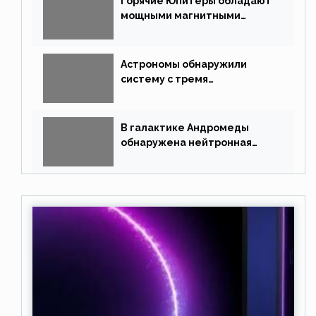
Горячие Юпитеры обладают
мощными магнитными
полями
Астрономы обнаружили
систему с тремя
землеподобными планетами
В галактике Андромеды
обнаружена нейтронная
звезда