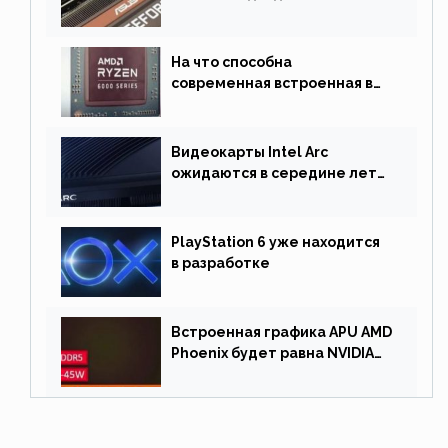
На что способна
современная встроенная в
процессор графика
Видеокарты Intel Arc
ожидаются в середине лета.
Причина отсрочки релиза —
драйверы
PlayStation 6 уже находится
в разработке
Встроенная графика APU AMD
Phoenix будет равна NVIDIA
RTX 3060 60 Вт