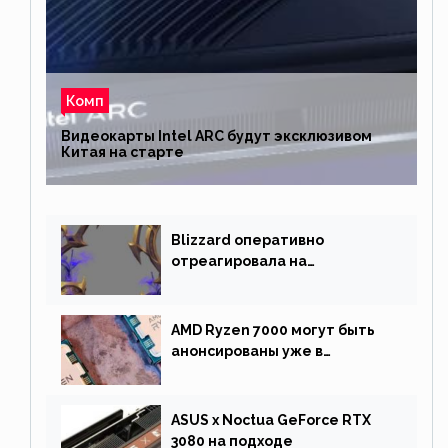
Комп
Видеокарты Intel ARC будут эксклюзивом
Китая на старте
Blizzard оперативно
отреагировала на
негативную реакцию
фанатов и изменила маунта
AMD Ryzen 7000 могут быть
анонсированы уже в
сентябре
ASUS x Noctua GeForce RTX
3080 на подходе