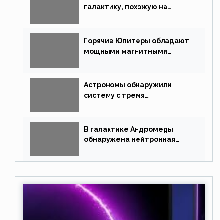
галактику, похожую на
Млечный Путь
Горячие Юпитеры обладают
мощными магнитными
полями
Астрономы обнаружили
систему с тремя
землеподобными планетами
В галактике Андромеды
обнаружена нейтронная
звезда