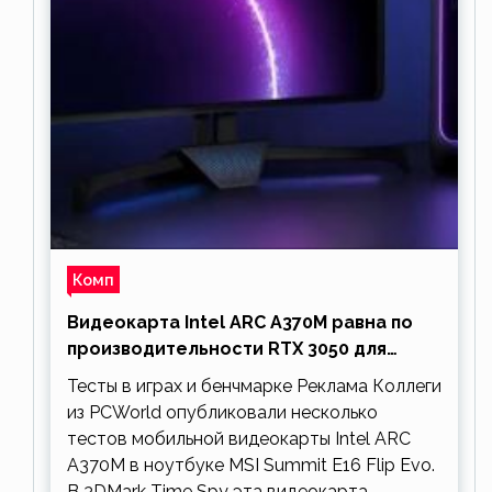
Комп
Видеокарта Intel ARC A370M равна по
производительности RTX 3050 для
ноутбуков
Тесты в играх и бенчмарке Реклама Коллеги
из PCWorld опубликовали несколько
тестов мобильной видеокарты Intel ARC
A370M в ноутбуке MSI Summit E16 Flip Evo.
В 3DMark Time Spy эта видеокарта