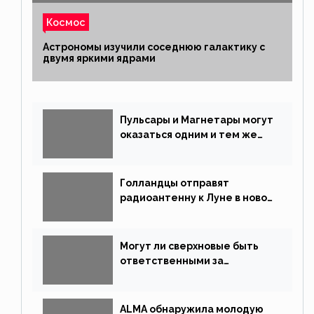
Космос
Астрономы изучили соседнюю галактику с
двумя яркими ядрами
Пульсары и Магнетары могут
оказаться одним и тем же
типом звёзд
Голландцы отправят
радиоантенну к Луне в новой
китайской миссии
Могут ли сверхновые быть
ответственными за
массовые вымирания?
ALMA обнаружила молодую