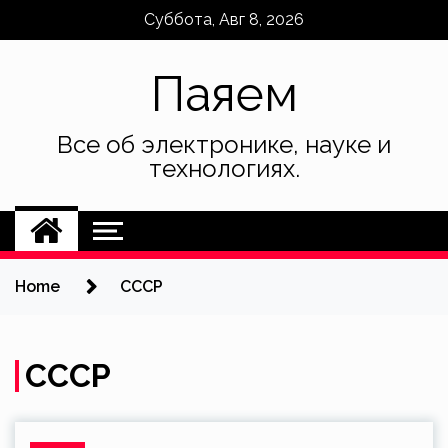
Skip
Суббота, Авг 8, 2026
to
content
Паяем
Все об электронике, науке и
технологиях.
Home
СССР
СССР