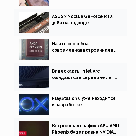
сентябре
ASUS x Noctua GeForce RTX
3080 на подходе
На что способна
современная встроенная в
процессор графика
Видеокарты Intel Arc
ожидаются в середине лета.
Причина отсрочки релиза —
драйверы
PlayStation 6 уже находится
в разработке
Встроенная графика APU AMD
Phoenix будет равна NVIDIA