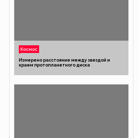
Космос
Измерено расстояние между звездой и
краем протопланетного диска