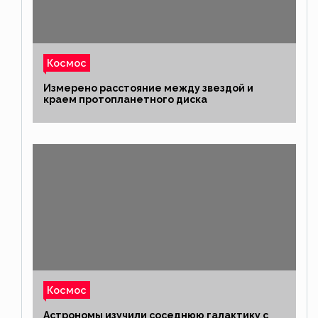
Космос
Измерено расстояние между звездой и
краем протопланетного диска
Космос
Астрономы изучили соседнюю галактику с