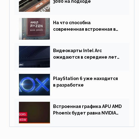
3080 на подходе
На что способна
современная встроенная в
процессор графика
Видеокарты Intel Arc
ожидаются в середине лета.
Причина отсрочки релиза —
драйверы
PlayStation 6 уже находится
в разработке
Встроенная графика APU AMD
Phoenix будет равна NVIDIA
RTX 3060 60 Вт