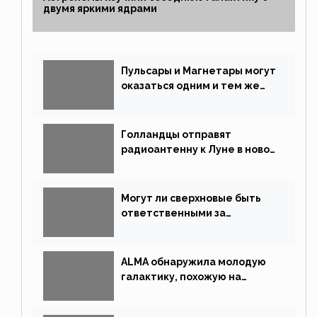
двумя яркими ядрами
Пульсары и Магнетары могут
оказаться одним и тем же
типом звёзд
Голландцы отправят
радиоантенну к Луне в новой
китайской миссии
Могут ли сверхновые быть
ответственными за
массовые вымирания?
ALMA обнаружила молодую
галактику, похожую на
Млечный Путь