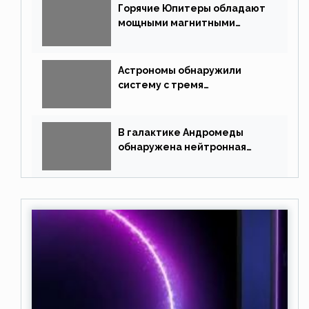
Горячие Юпитеры обладают
мощными магнитными
полями
Астрономы обнаружили
систему с тремя
землеподобными планетами
В галактике Андромеды
обнаружена нейтронная
звезда