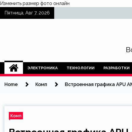
Изменить размер фото онлайн
Skip
Пятница, Авг 7, 2026
to
content
В
ЭЛЕКТРОНИКА
ТЕХНОЛОГИИ
РАЗРАБОТКИ
Home
Комп
Встроенная графика APU AM
Комп