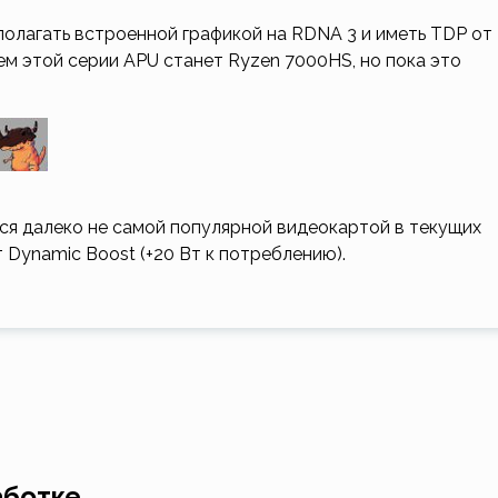
полагать встроенной графикой на RDNA 3 и иметь TDP от
м этой серии APU станет Ryzen 7000HS, но пока это
тся далеко не самой популярной видеокартой в текущих
 Dynamic Boost (+20 Вт к потреблению).
аботке