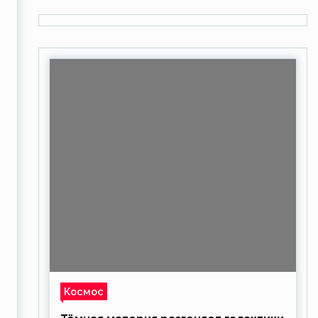
т
Космос