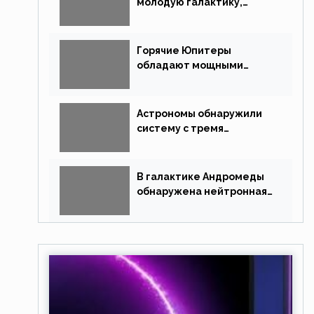
молодую галактику,
похожую на Млечный Путь
Горячие Юпитеры
обладают мощными
магнитными полями
Астрономы обнаружили
систему с тремя
землеподобными
планетами
В галактике Андромеды
обнаружена нейтронная
звезда