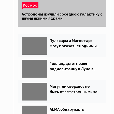
Космос
Астрономы изучили соседнюю галактику с
двумя яркими ядрами
Пульсары и Магнетары
могут оказаться одним и
тем же типом звёзд
Голландцы отправят
радиоантенну к Луне в
новой китайской миссии
Могут ли сверхновые
быть ответственными за
массовые вымирания?
ALMA обнаружила