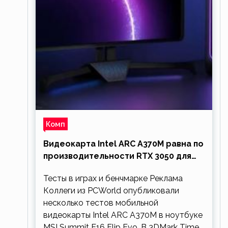
Комп
Видеокарта Intel ARC A370M равна по
производительности RTX 3050 для
ноутбуков
Тесты в играх и бенчмарке Реклама
Коллеги из PCWorld опубликовали
несколько тестов мобильной
видеокарты Intel ARC A370M в ноутбуке
MSI Summit E16 Flip Evo. В 3DMark Time