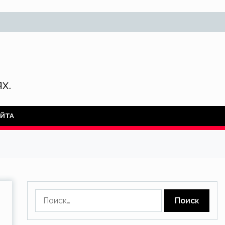
х.
АЙТА
Найти: