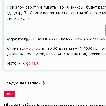
При этом стоит учитывать, что «Фениксы» будут рас
35 до 45 Вт. Самым вероятным номерным обозначение
лишь догадки.
@greymon55 · Вчера в 20:35
Phoenix GPU≈3060m 60W
Стоит также учесть, что 60-ваттная RTX 3060 являе
дизайнах ноутбуков, да и почти всегда поддерживает
Источник:
goha.ru
Следующая запись
Комп
PlayStation 6 уже находится в разр