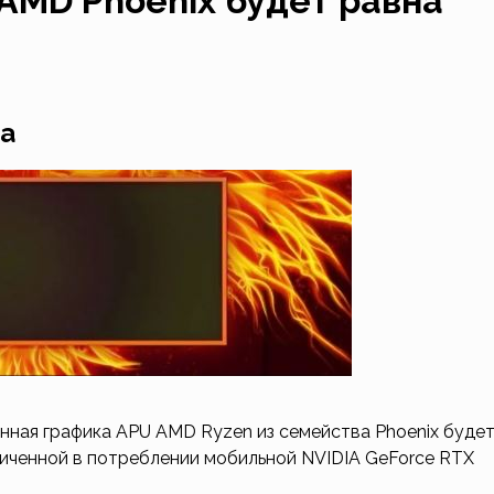
AMD Phoenix будет равна
ра
нная графика APU AMD Ryzen из семейства Phoenix буде
иченной в потреблении мобильной NVIDIA GeForce RTX