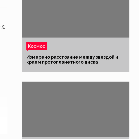
 5,
Космос
Измерено расстояние между звездой и
краем протопланетного диска