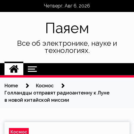
Skip
Четверг, Авг 6, 2026
to
content
Паяем
Все об электронике, науке и
технологиях.
Home
Космос
Голландцы отправят радиоантенну к Луне
в новой китайской миссии
Космос