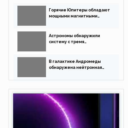
Горячие Юпитеры обладают
мощными магнитными
полями
Астрономы обнаружили
систему с тремя
землеподобными планетами
В галактике Андромеды
обнаружена нейтронная
звезда