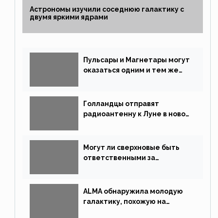
Астрономы изучили соседнюю галактику с
двумя яркими ядрами
Пульсары и Магнетары могут
оказаться одним и тем же
типом звёзд
Голландцы отправят
радиоантенну к Луне в новой
китайской миссии
Могут ли сверхновые быть
ответственными за
массовые вымирания?
ALMA обнаружила молодую
галактику, похожую на
Млечный Путь