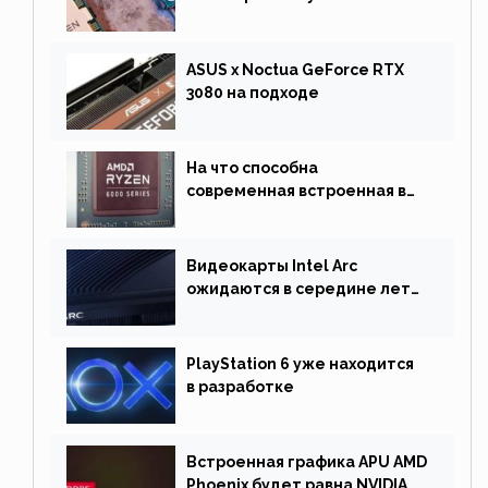
сентябре
ASUS x Noctua GeForce RTX
3080 на подходе
На что способна
современная встроенная в
процессор графика
Видеокарты Intel Arc
ожидаются в середине лета.
Причина отсрочки релиза —
драйверы
PlayStation 6 уже находится
в разработке
Встроенная графика APU AMD
Phoenix будет равна NVIDIA