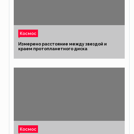
Космос
Измерено расстояние между звездой и
краем протопланетного диска
Космос