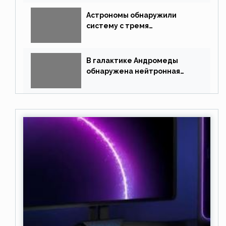
Астрономы обнаружили
систему с тремя
землеподобными планетами
В галактике Андромеды
обнаружена нейтронная
звезда