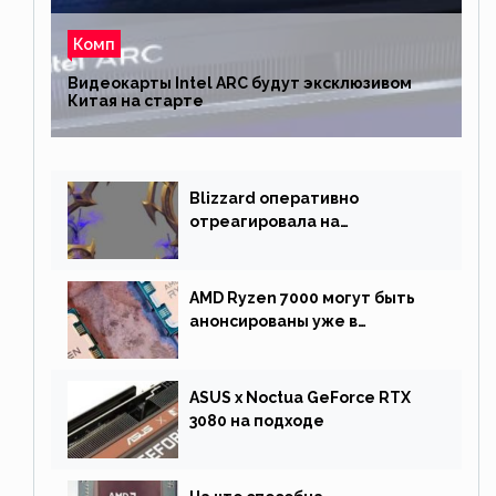
Комп
Видеокарты Intel ARC будут эксклюзивом
Китая на старте
Blizzard оперативно
отреагировала на
негативную реакцию
фанатов и изменила маунта
AMD Ryzen 7000 могут быть
анонсированы уже в
сентябре
ASUS x Noctua GeForce RTX
3080 на подходе