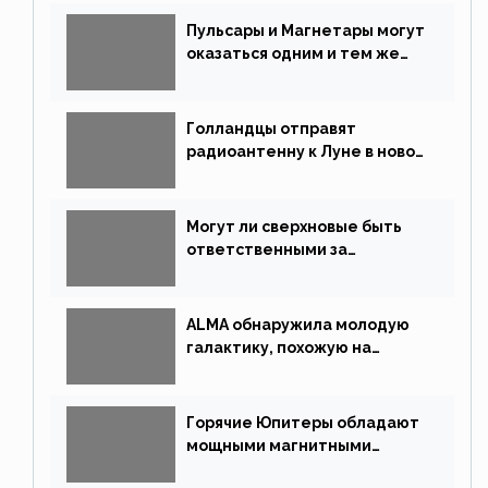
Пульсары и Магнетары могут
оказаться одним и тем же
типом звёзд
Голландцы отправят
радиоантенну к Луне в новой
китайской миссии
Могут ли сверхновые быть
ответственными за
массовые вымирания?
ALMA обнаружила молодую
галактику, похожую на
Млечный Путь
Горячие Юпитеры обладают
мощными магнитными
полями