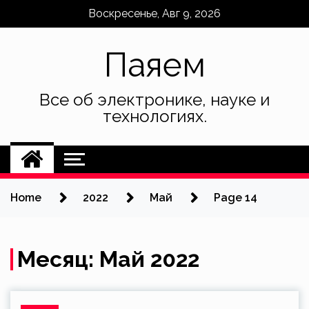
Skip
Воскресенье, Авг 9, 2026
to
content
Паяем
Все об электронике, науке и
технологиях.
Home
2022
Май
Page 14
Месяц:
Май 2022