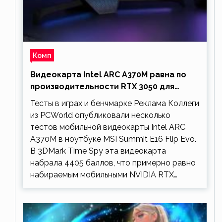
Комп
Видеокарта Intel ARC A370M равна по
производительности RTX 3050 для
ноутбуков
Тесты в играх и бенчмарке Реклама Коллеги
из PCWorld опубликовали несколько
тестов мобильной видеокарты Intel ARC
A370M в ноутбуке MSI Summit E16 Flip Evo.
В 3DMark Time Spy эта видеокарта
набрала 4405 баллов, что примерно равно
набираемым мобильными NVIDIA RTX…