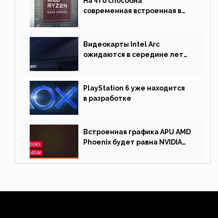
На что способна
современная встроенная в
процессор графика
Видеокарты Intel Arc
ожидаются в середине лета.
Причина отсрочки релиза —
драйверы
PlayStation 6 уже находится
в разработке
Встроенная графика APU AMD
Phoenix будет равна NVIDIA
RTX 3060 60 Вт