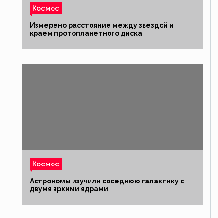
Космос
Измерено расстояние между звездой и
краем протопланетного диска
Космос
Астрономы изучили соседнюю галактику с
двумя яркими ядрами