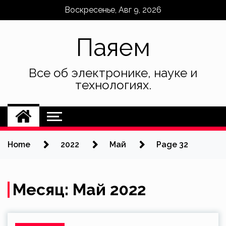
Skip
Воскресенье, Авг 9, 2026
to
content
Паяем
Все об электронике, науке и
технологиях.
Home
2022
Май
Page 32
Месяц:
Май 2022