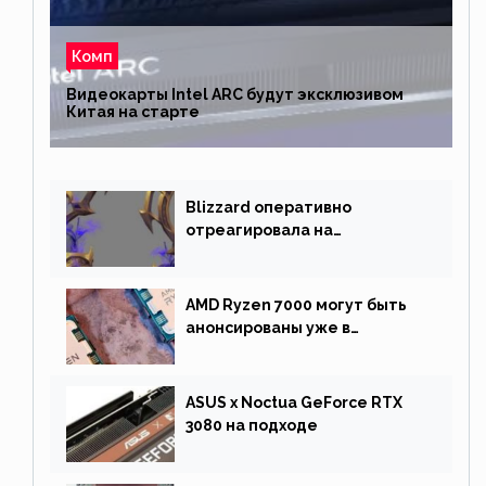
Комп
Видеокарты Intel ARC будут эксклюзивом
Китая на старте
Blizzard оперативно
отреагировала на
негативную реакцию
фанатов и изменила маунта
AMD Ryzen 7000 могут быть
анонсированы уже в
сентябре
ASUS x Noctua GeForce RTX
3080 на подходе