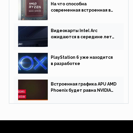
На что способна
современная встроенная в
процессор графика
Видеокарты Intel Arc
ожидаются в середине лета.
Причина отсрочки релиза —
драйверы
PlayStation 6 уже находится
в разработке
Встроенная графика APU AMD
Phoenix будет равна NVIDIA
RTX 3060 60 Вт