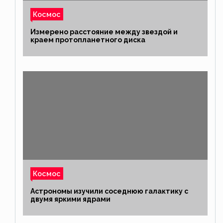
Космос
Измерено расстояние между звездой и
краем протопланетного диска
Космос
Астрономы изучили соседнюю галактику с
двумя яркими ядрами