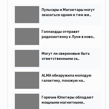
Пульсары и Магнетары могут
оказаться одним и тем же
типом звёзд
Голландцы отправят
радиоантенну к Луне в новой
китайской миссии
Могут ли сверхновые быть
ответственными за
массовые вымирания?
ALMA обнаружила молодую
галактику, похожую на
Млечный Путь
Горячие Юпитеры обладают
мощными магнитными
полями