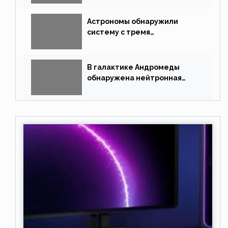
Астрономы обнаружили
систему с тремя
землеподобными планетами
В галактике Андромеды
обнаружена нейтронная
звезда