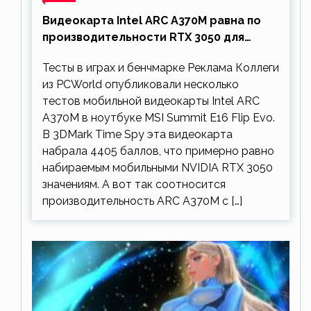
Видеокарта Intel ARC A370M равна по
производительности RTX 3050 для
ноутбуков
Тесты в играх и бенчмарке Реклама Коллеги
из PCWorld опубликовали несколько
тестов мобильной видеокарты Intel ARC
A370M в ноутбуке MSI Summit E16 Flip Evo.
В 3DMark Time Spy эта видеокарта
набрала 4405 баллов, что примерно равно
набираемым мобильными NVIDIA RTX 3050
значениям. А вот так соотносится
производительность ARC A370M с […]