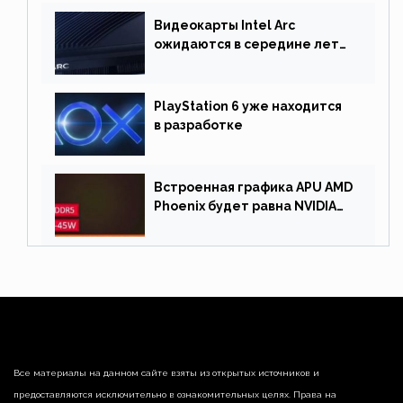
Видеокарты Intel Arc
ожидаются в середине лета.
Причина отсрочки релиза —
драйверы
PlayStation 6 уже находится
в разработке
Встроенная графика APU AMD
Phoenix будет равна NVIDIA
RTX 3060 60 Вт
Все материалы на данном сайте взяты из открытых источников и
предоставляются исключительно в ознакомительных целях. Права на