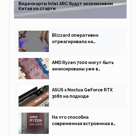
Видеокарты Intel ARC будут эксклюзивом
Китая на старте
Blizzard оперативно
отреагировала на
негативную реакцию
фанатов и изменила маунта
AMD Ryzen 7000 могут быть
анонсированы уже в
сентябре
ASUS x Noctua GeForce RTX
3080 на подходе
На что способна
современная встроенная в
процессор графика