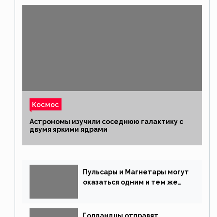
Космос
Астрономы изучили соседнюю галактику с
двумя яркими ядрами
Пульсары и Магнетары могут
оказаться одним и тем же
типом звёзд
Голландцы отправят