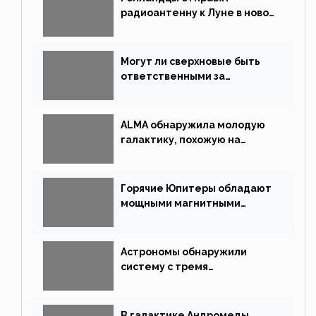
радиоантенну к Луне в новой
китайской миссии
Могут ли сверхновые быть
ответственными за
массовые вымирания?
ALMA обнаружила молодую
галактику, похожую на
Млечный Путь
Горячие Юпитеры обладают
мощными магнитными
полями
Астрономы обнаружили
систему с тремя
землеподобными планетами
В галактике Андромеды