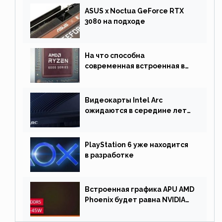
ASUS x Noctua GeForce RTX
3080 на подходе
На что способна
современная встроенная в
процессор графика
Видеокарты Intel Arc
ожидаются в середине лета.
Причина отсрочки релиза —
драйверы
PlayStation 6 уже находится
в разработке
Встроенная графика APU AMD
Phoenix будет равна NVIDIA
RTX 3060 60 Вт