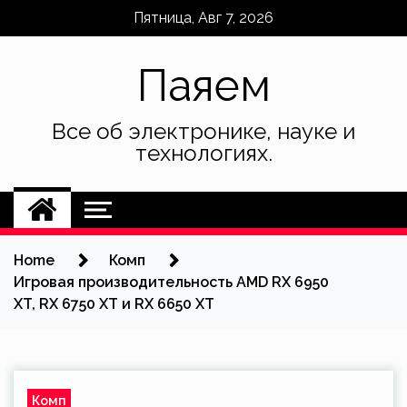
Skip
Пятница, Авг 7, 2026
to
content
Паяем
Все об электронике, науке и
технологиях.
Home
Комп
Игровая производительность AMD RX 6950
XT, RX 6750 XT и RX 6650 XT
Комп