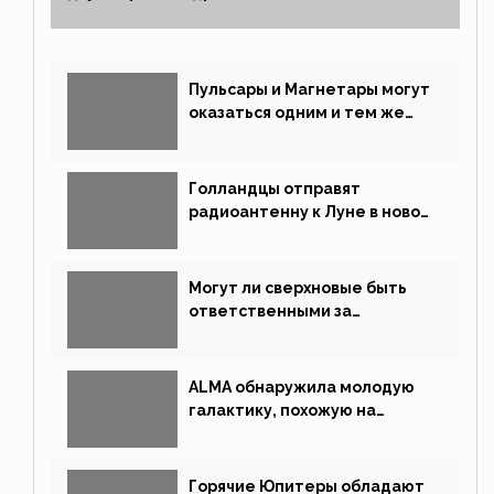
Пульсары и Магнетары могут
оказаться одним и тем же
типом звёзд
Голландцы отправят
радиоантенну к Луне в новой
китайской миссии
Могут ли сверхновые быть
ответственными за
массовые вымирания?
ALMA обнаружила молодую
галактику, похожую на
Млечный Путь
Горячие Юпитеры обладают