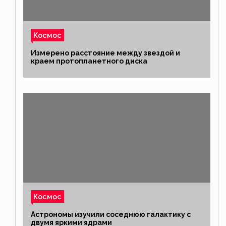
Космос
Измерено расстояние между звездой и
краем протопланетного диска
Космос
Астрономы изучили соседнюю галактику с
двумя яркими ядрами