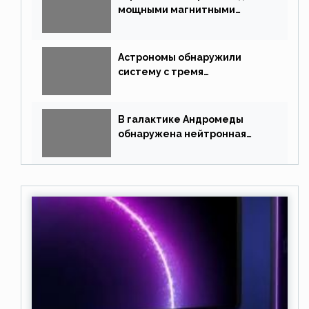
мощными магнитными
полями
Астрономы обнаружили
систему с тремя
землеподобными планетами
В галактике Андромеды
обнаружена нейтронная
звезда