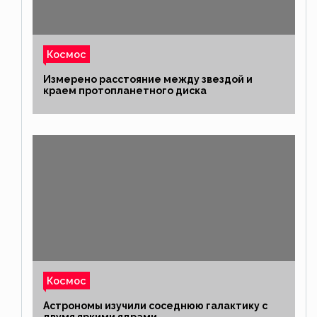
Космос
Измерено расстояние между звездой и
краем протопланетного диска
Космос
Астрономы изучили соседнюю галактику с
двумя яркими ядрами