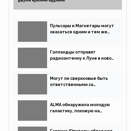
Пульсары и Магнетары могут
оказаться одним и тем же
типом звёзд
Голландцы отправят
радиоантенну к Луне в новой
китайской миссии
Могут ли сверхновые быть
ответственными за
массовые вымирания?
ALMA обнаружила молодую
галактику, похожую на
Млечный Путь
Горячие Юпитеры обладают