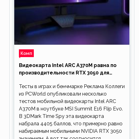
Комп
Видеокарта Intel ARC A370M равна по
производительности RTX 3050 для
ноутбуков
Тесты в играх и бенчмарке Реклама Коллеги
из PCWorld опубликовали несколько
тестов мобильной видеокарты Intel ARC
A370M в ноутбуке MSI Summit E16 Flip Evo.
В 3DMark Time Spy эта видеокарта
набрала 4405 баллов, что примерно равно
набираемым мобильными NVIDIA RTX 3050
значениям. А вот так соотносится