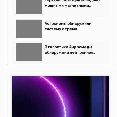
мощными магнитными
полями
Астрономы обнаружили
систему с тремя
землеподобными планетами
В галактике Андромеды
обнаружена нейтронная
звезда