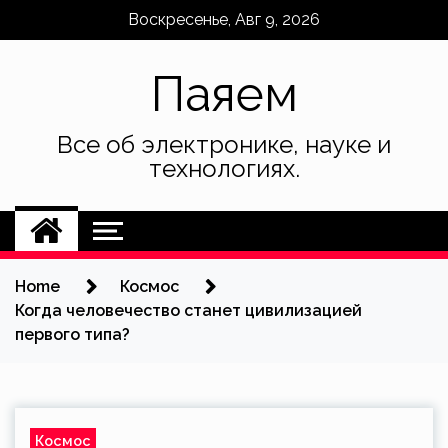
Skip
Воскресенье, Авг 9, 2026
to
content
Паяем
Все об электронике, науке и
технологиях.
Home
Космос
Когда человечество станет цивилизацией
первого типа?
Космос