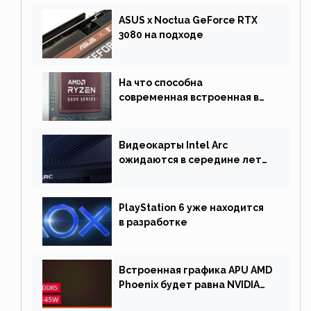
ASUS x Noctua GeForce RTX
3080 на подходе
На что способна
современная встроенная в
процессор графика
Видеокарты Intel Arc
ожидаются в середине лета.
Причина отсрочки релиза —
драйверы
PlayStation 6 уже находится
в разработке
Встроенная графика APU AMD
Phoenix будет равна NVIDIA
RTX 3060 60 Вт