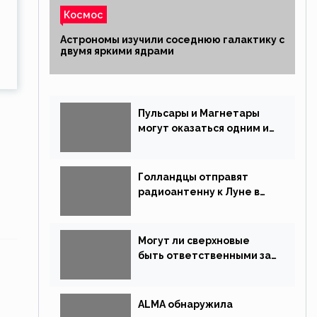
Космос
Астрономы изучили соседнюю галактику с
двумя яркими ядрами
Пульсары и Магнетары
могут оказаться одним и
тем же типом звёзд
Голландцы отправят
радиоантенну к Луне в
новой китайской миссии
Могут ли сверхновые
быть ответственными за
массовые вымирания?
ALMA обнаружила