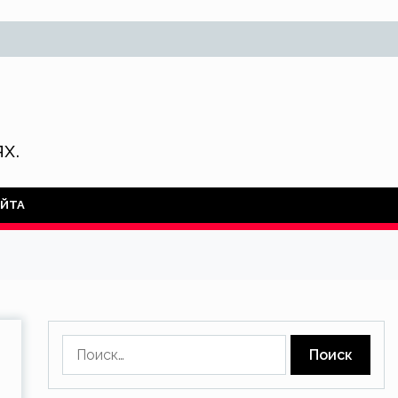
х.
АЙТА
Найти: