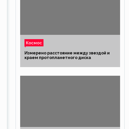
Космос
Измерено расстояние между звездой и
краем протопланетного диска