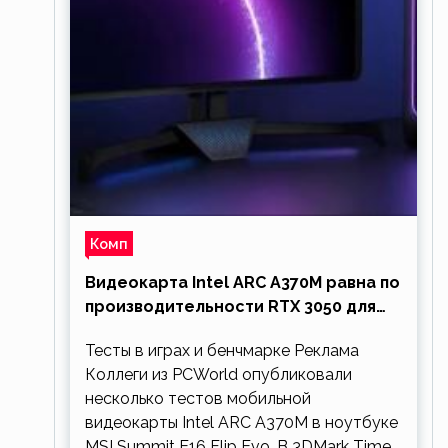
Комп
Видеокарта Intel ARC A370M равна по
производительности RTX 3050 для
ноутбуков
Тесты в играх и бенчмарке Реклама
Коллеги из PCWorld опубликовали
несколько тестов мобильной
видеокарты Intel ARC A370M в ноутбуке
MSI Summit E16 Flip Evo. В 3DMark Time