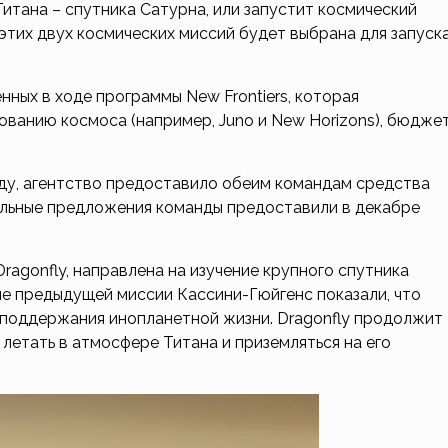
тана – спутника Сатурна, или запустит космический
этих двух космических миссий будет выбрана для запуск
ных в ходе программы New Frontiers, которая
ванию космоса (например, Juno и New Horizons), бюдже
оду, агентство предоставило обеим командам средства
тельные предложения команды предоставили в декабре
ragonfly, направлена на изучение крупного спутника
ые предыдущей миссии Кассини-Гюйгенс показали, что
 поддержания инопланетной жизни. Dragonfly продолжит
 летать в атмосфере Титана и приземляться на его