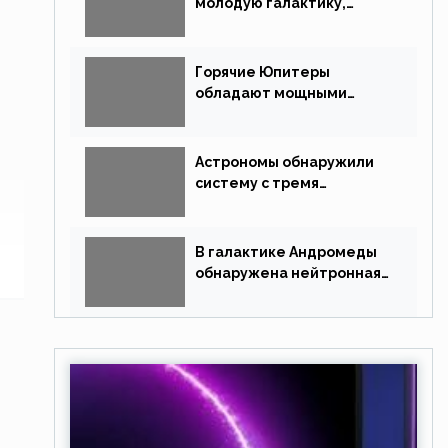
молодую галактику,
похожую на Млечный Путь
Горячие Юпитеры
обладают мощными
магнитными полями
Астрономы обнаружили
систему с тремя
землеподобными
планетами
В галактике Андромеды
обнаружена нейтронная
звезда