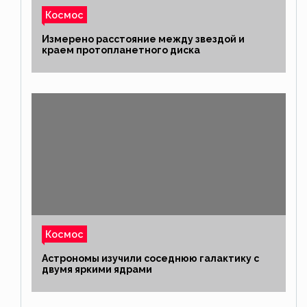
Космос
Измерено расстояние между звездой и
краем протопланетного диска
Космос
Астрономы изучили соседнюю галактику с
двумя яркими ядрами