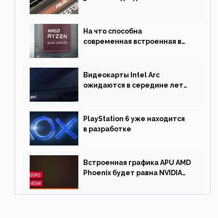
На что способна
современная встроенная в
процессор графика
Видеокарты Intel Arc
ожидаются в середине лета.
Причина отсрочки релиза —
драйверы
PlayStation 6 уже находится
в разработке
Встроенная графика APU AMD
Phoenix будет равна NVIDIA
RTX 3060 60 Вт