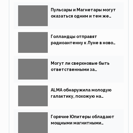
Пульсары и Магнетары могут
оказаться одним и тем же
типом звёзд
Голландцы отправят
радиоантенну к Луне в новой
китайской миссии
Могут ли сверхновые быть
ответственными за
массовые вымирания?
ALMA обнаружила молодую
галактику, похожую на
Млечный Путь
Горячие Юпитеры обладают
мощными магнитными
полями