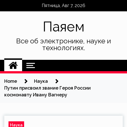
Skip
Пятница, Авг 7, 2026
to
content
Паяем
Все об электронике, науке и
технологиях.
Home
Наука
Путин присвоил звание Героя России
космонавту Ивану Вагнеру
Наука