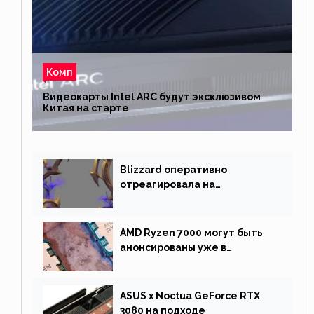
Комп
Видеокарты Intel ARC будут эксклюзивом
Китая на старте
Blizzard оперативно
отреагировала на
негативную реакцию
фанатов и изменила маунта
AMD Ryzen 7000 могут быть
анонсированы уже в
сентябре
ASUS x Noctua GeForce RTX
3080 на подходе