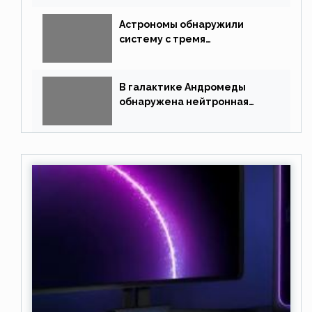
Астрономы обнаружили
систему с тремя
землеподобными планетами
В галактике Андромеды
обнаружена нейтронная
звезда