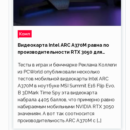
Комп
Видеокарта Intel ARC A370M равна по
производительности RTX 3050 для
ноутбуков
Тесты в играх и бенчмарке Реклама Коллеги
из PCWorld опубликовали несколько
тестов мобильной видеокарты Intel ARC
A370M в ноутбуке MSI Summit E16 Flip Evo.
В 3DMark Time Spy эта видеокарта
набрала 4405 баллов, что примерно равно
набираемым мобильными NVIDIA RTX 3050
значениям. А вот так соотносится
производительность ARC A370M с […]