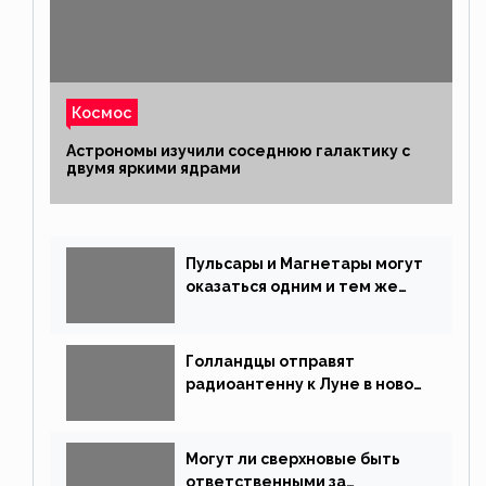
Космос
Астрономы изучили соседнюю галактику с
двумя яркими ядрами
Пульсары и Магнетары могут
оказаться одним и тем же
типом звёзд
Голландцы отправят
радиоантенну к Луне в новой
китайской миссии
Могут ли сверхновые быть
ответственными за