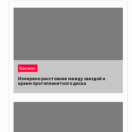
Космос
Измерено расстояние между звездой и
краем протопланетного диска