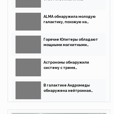
массовые вымирания?
ALMA обнаружила молодую
галактику, похожую на
Млечный Путь
Горячие Юпитеры обладают
мощными магнитными
полями
Астрономы обнаружили
систему с тремя
землеподобными планетами
В галактике Андромеды
обнаружена нейтронная
звезда