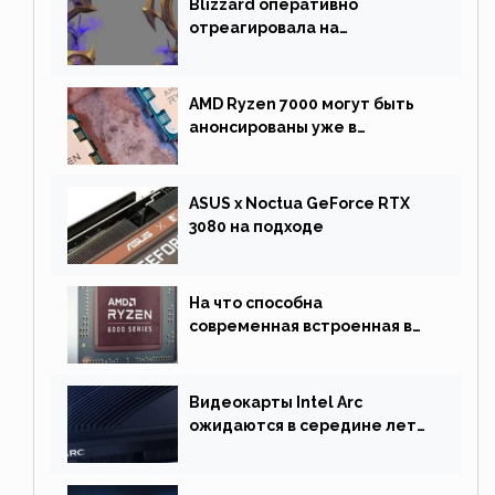
Blizzard оперативно
отреагировала на
негативную реакцию
фанатов и изменила маунта
AMD Ryzen 7000 могут быть
анонсированы уже в
сентябре
ASUS x Noctua GeForce RTX
3080 на подходе
На что способна
современная встроенная в
процессор графика
Видеокарты Intel Arc
ожидаются в середине лета.
Причина отсрочки релиза —
драйверы