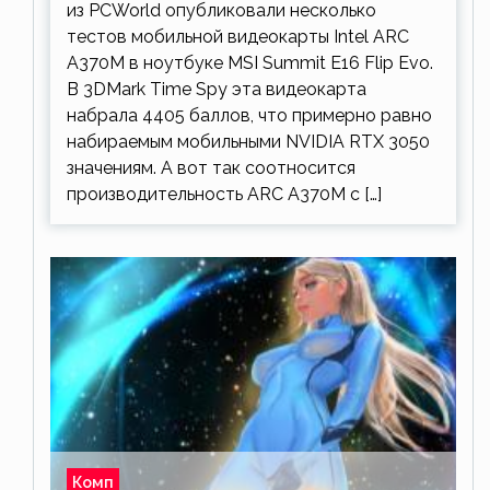
из PCWorld опубликовали несколько
тестов мобильной видеокарты Intel ARC
A370M в ноутбуке MSI Summit E16 Flip Evo.
В 3DMark Time Spy эта видеокарта
набрала 4405 баллов, что примерно равно
набираемым мобильными NVIDIA RTX 3050
значениям. А вот так соотносится
производительность ARC A370M с […]
Комп