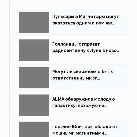
Пульсары и Магнетары могут
оказаться одним и тем же
типом звёзд
Голландцы отправят
радиоантенну к Луне в новой
китайской миссии
Могут ли сверхновые быть
ответственными за
массовые вымирания?
ALMA обнаружила молодую
галактику, похожую на
Млечный Путь
Горячие Юпитеры обладают
мощными магнитными