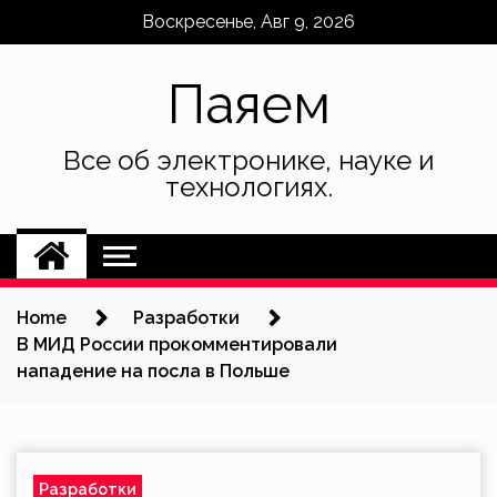
Skip
Воскресенье, Авг 9, 2026
to
content
Паяем
Все об электронике, науке и
технологиях.
Home
Разработки
В МИД России прокомментировали
нападение на посла в Польше
Разработки