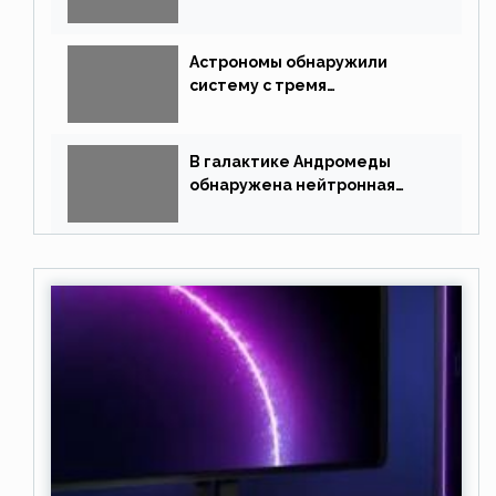
полями
Астрономы обнаружили
систему с тремя
землеподобными планетами
В галактике Андромеды
обнаружена нейтронная
звезда