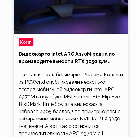
Комп
Видеокарта Intel ARC A370M равна по
производительности RTX 3050 для
ноутбуков
Тесты в играх и бенчмарке Реклама Коллеги
из PCWorld опубликовали несколько
тестов мобильной видеокарты Intel ARC
A370M в ноутбуке MSI Summit E16 Flip Evo.
В 3DMark Time Spy эта видеокарта
набрала 4405 баллов, что примерно равно
набираемым мобильными NVIDIA RTX 3050
значениям. А вот так соотносится
производительность ARC A370M с […]