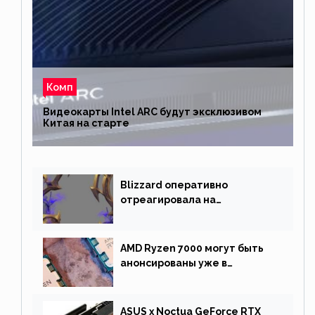
Комп
Видеокарты Intel ARC будут эксклюзивом
Китая на старте
Blizzard оперативно
отреагировала на
негативную реакцию
фанатов и изменила маунта
AMD Ryzen 7000 могут быть
анонсированы уже в
сентябре
ASUS x Noctua GeForce RTX