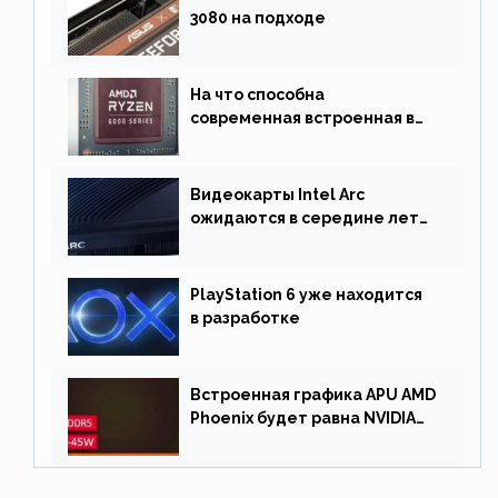
3080 на подходе
На что способна
современная встроенная в
процессор графика
Видеокарты Intel Arc
ожидаются в середине лета.
Причина отсрочки релиза —
драйверы
PlayStation 6 уже находится
в разработке
Встроенная графика APU AMD
Phoenix будет равна NVIDIA
RTX 3060 60 Вт