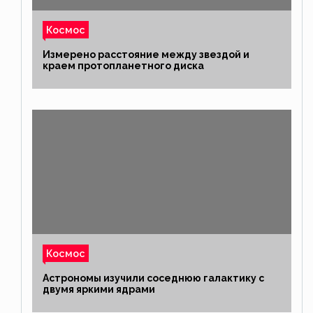
Космос
Измерено расстояние между звездой и
краем протопланетного диска
Космос
Астрономы изучили соседнюю галактику с
двумя яркими ядрами