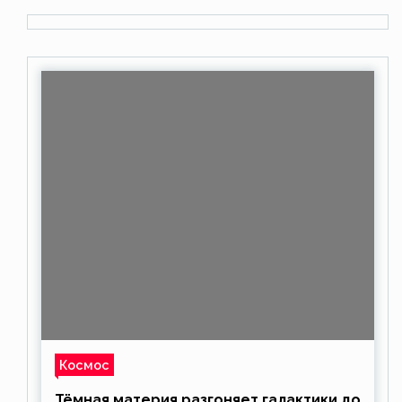
Космос
Тёмная материя разгоняет галактики до