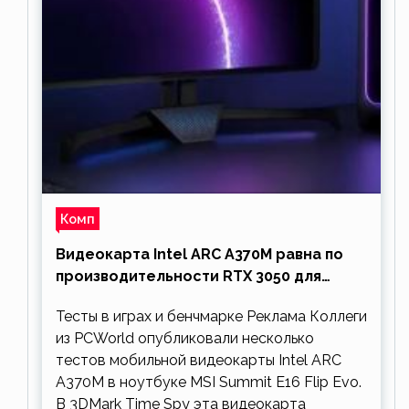
Комп
Видеокарта Intel ARC A370M равна по
производительности RTX 3050 для
ноутбуков
Тесты в играх и бенчмарке Реклама Коллеги
из PCWorld опубликовали несколько
тестов мобильной видеокарты Intel ARC
A370M в ноутбуке MSI Summit E16 Flip Evo.
В 3DMark Time Spy эта видеокарта