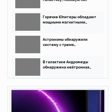
Млечный Путь
Горячие Юпитеры обладают
мощными магнитными
полями
Астрономы обнаружили
систему с тремя
землеподобными планетами
В галактике Андромеды
обнаружена нейтронная
звезда