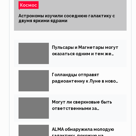
Космос
Астрономы изучили соседнюю галактику с
двумя яркими ядрами
Пульсары и Магнетары могут
оказаться одним и тем же
типом звёзд
Голландцы отправят
радиоантенну к Луне в новой
китайской миссии
Могут ли сверхновые быть
ответственными за
массовые вымирания?
ALMA обнаружила молодую
галактику, похожую на