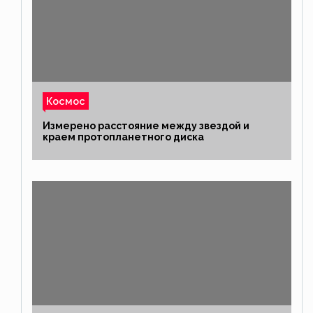
Космос
Измерено расстояние между звездой и
краем протопланетного диска