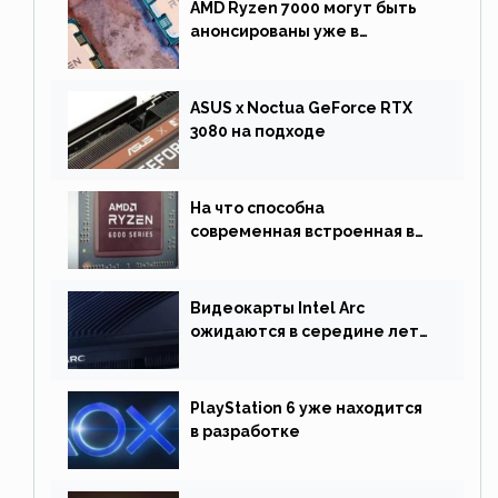
AMD Ryzen 7000 могут быть
анонсированы уже в
сентябре
ASUS x Noctua GeForce RTX
3080 на подходе
На что способна
современная встроенная в
процессор графика
Видеокарты Intel Arc
ожидаются в середине лета.
Причина отсрочки релиза —
драйверы
PlayStation 6 уже находится
в разработке