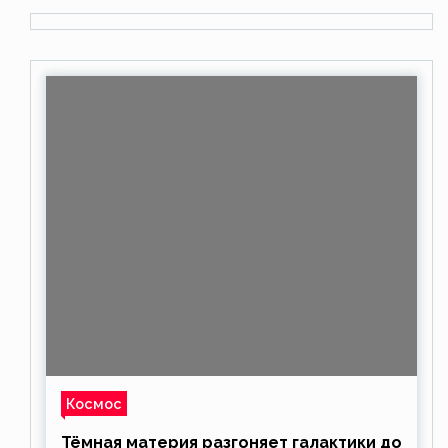
Космос
Тёмная материя разгоняет галактики до