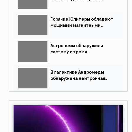
Млечный Путь
Горячие Юпитеры обладают
мощными магнитными
полями
Астрономы обнаружили
систему с тремя
землеподобными планетами
В галактике Андромеды
обнаружена нейтронная
звезда