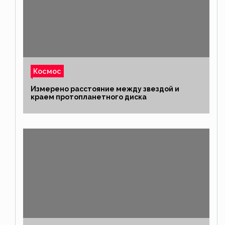
Космос
Измерено расстояние между звездой и
краем протопланетного диска