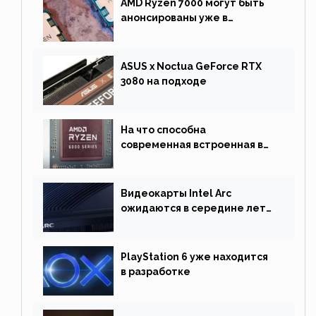
AMD Ryzen 7000 могут быть
анонсированы уже в
сентябре
ASUS x Noctua GeForce RTX
3080 на подходе
На что способна
современная встроенная в
процессор графика
Видеокарты Intel Arc
ожидаются в середине лета.
Причина отсрочки релиза —
драйверы
PlayStation 6 уже находится
в разработке