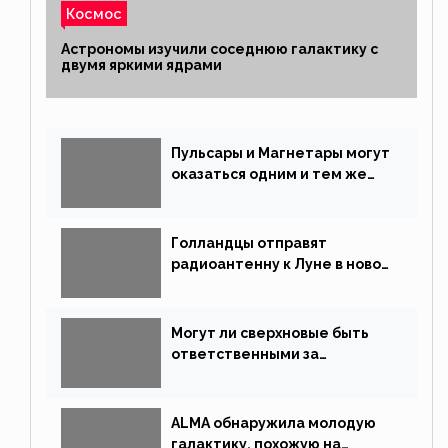
Космос
Астрономы изучили соседнюю галактику с
двумя яркими ядрами
Пульсары и Магнетары могут
оказаться одним и тем же
типом звёзд
Голландцы отправят
радиоантенну к Луне в новой
китайской миссии
Могут ли сверхновые быть
ответственными за
массовые вымирания?
ALMA обнаружила молодую
галактику, похожую на