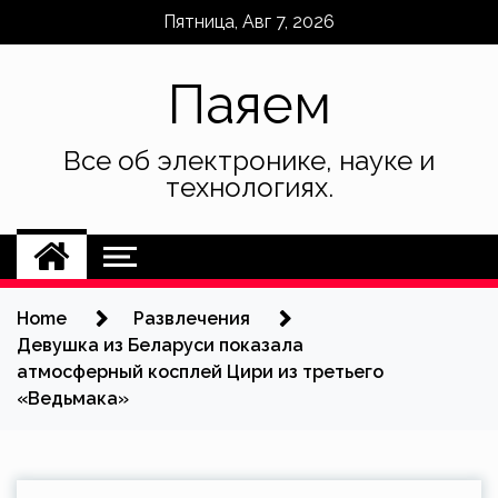
Skip
Пятница, Авг 7, 2026
to
content
Паяем
Все об электронике, науке и
технологиях.
Home
Развлечения
Девушка из Беларуси показала
атмосферный косплей Цири из третьего
«Ведьмака»