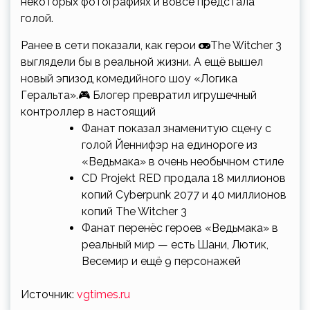
некоторых фотографиях и вовсе предстала
голой.
Ранее в сети показали, как герои
The Witcher 3
выглядели бы в реальной жизни. А ещё вышел
новый эпизод комедийного шоу «Логика
Геральта».🎮 Блогер превратил игрушечный
контроллер в настоящий
Фанат показал знаменитую сцену с
голой Йеннифэр на единороге из
«Ведьмака» в очень необычном стиле
CD Projekt RED продала 18 миллионов
копий Cyberpunk 2077 и 40 миллионов
копий The Witcher 3
Фанат перенёс героев «Ведьмака» в
реальный мир — есть Шани, Лютик,
Весемир и ещё 9 персонажей
Источник:
vgtimes.ru