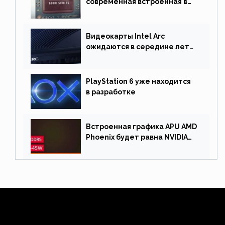
современная встроенная в
процессор графика
Видеокарты Intel Arc
ожидаются в середине лета.
Причина отсрочки релиза —
драйверы
PlayStation 6 уже находится
в разработке
Встроенная графика APU AMD
Phoenix будет равна NVIDIA
RTX 3060 60 Вт