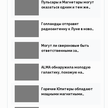
Пульсары и Магнетары могут
оказаться одним и тем же
типом звёзд
Голландцы отправят
радиоантенну к Луне в новой
китайской миссии
Могут ли сверхновые быть
ответственными за
массовые вымирания?
ALMA обнаружила молодую
галактику, похожую на
Млечный Путь
Горячие Юпитеры обладают
мощными магнитными
полями