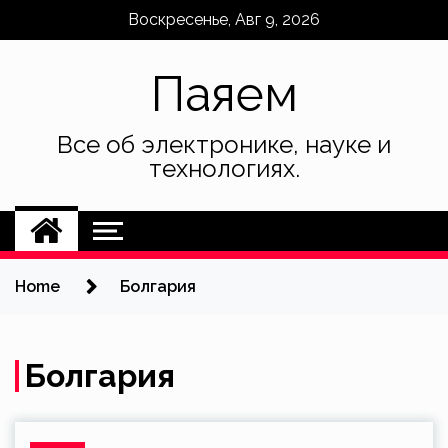
Skip
Воскресенье, Авг 9, 2026
to
content
Паяем
Все об электронике, науке и
технологиях.
Home
Болгария
Болгария