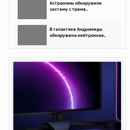
Астрономы обнаружили
систему с тремя
землеподобными планетами
В галактике Андромеды
обнаружена нейтронная
звезда