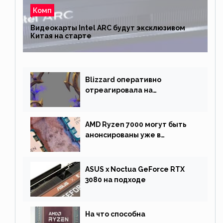
Комп
Видеокарты Intel ARC будут эксклюзивом
Китая на старте
Blizzard оперативно
отреагировала на
негативную реакцию
фанатов и изменила маунта
AMD Ryzen 7000 могут быть
анонсированы уже в
сентябре
ASUS x Noctua GeForce RTX
3080 на подходе
На что способна