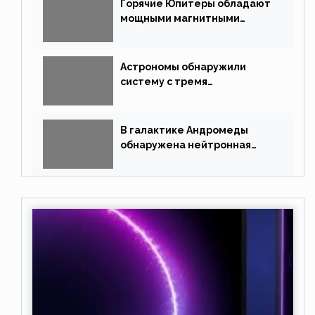
Горячие Юпитеры обладают
мощными магнитными
полями
Астрономы обнаружили
систему с тремя
землеподобными планетами
В галактике Андромеды
обнаружена нейтронная
звезда