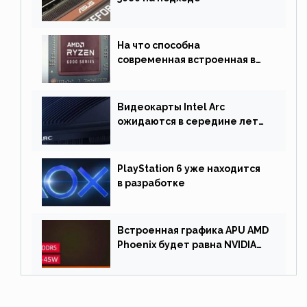
На что способна
современная встроенная в
процессор графика
Видеокарты Intel Arc
ожидаются в середине лета.
Причина отсрочки релиза —
драйверы
PlayStation 6 уже находится
в разработке
Встроенная графика APU AMD
Phoenix будет равна NVIDIA
RTX 3060 60 Вт