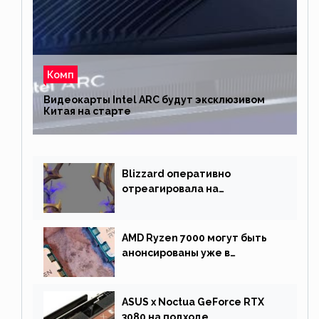
Комп
Видеокарты Intel ARC будут эксклюзивом
Китая на старте
Blizzard оперативно
отреагировала на
негативную реакцию
фанатов и изменила маунта
AMD Ryzen 7000 могут быть
анонсированы уже в
сентябре
ASUS x Noctua GeForce RTX
3080 на подходе