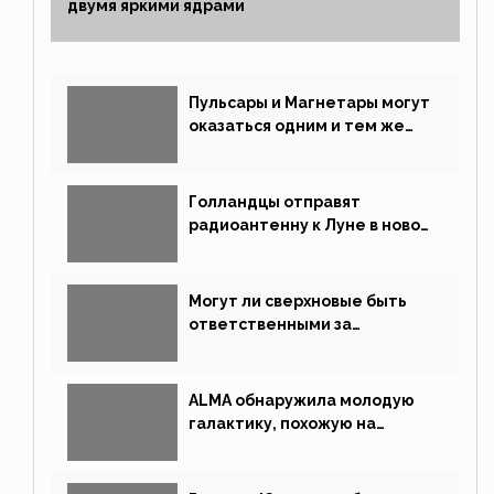
двумя яркими ядрами
Пульсары и Магнетары могут
оказаться одним и тем же
типом звёзд
Голландцы отправят
радиоантенну к Луне в новой
китайской миссии
Могут ли сверхновые быть
ответственными за
массовые вымирания?
ALMA обнаружила молодую
галактику, похожую на
Млечный Путь