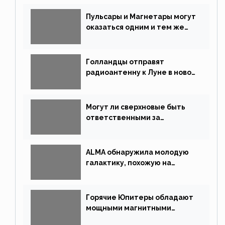
Пульсары и Магнетары могут
оказаться одним и тем же
типом звёзд
Голландцы отправят
радиоантенну к Луне в новой
китайской миссии
Могут ли сверхновые быть
ответственными за
массовые вымирания?
ALMA обнаружила молодую
галактику, похожую на
Млечный Путь
Горячие Юпитеры обладают
мощными магнитными
полями