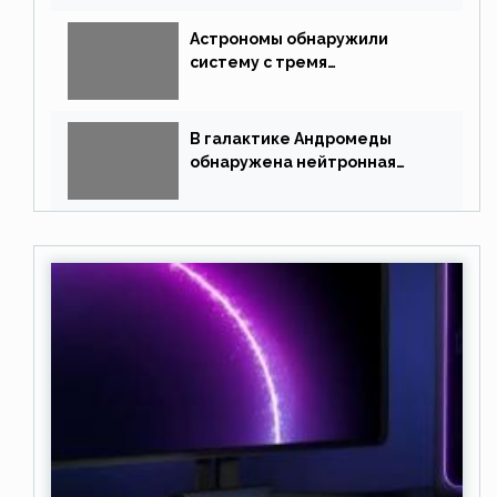
Астрономы обнаружили
систему с тремя
землеподобными планетами
В галактике Андромеды
обнаружена нейтронная
звезда