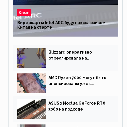
Комп
Видеокарты Intel ARC будут эксклюзивом
Китая на старте
Blizzard оперативно
отреагировала на
негативную реакцию
фанатов и изменила маунта
AMD Ryzen 7000 могут быть
анонсированы уже в
сентябре
ASUS x Noctua GeForce RTX
3080 на подходе