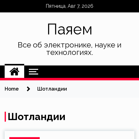
Skip
Пятница, Авг 7, 2026
to
content
Паяем
Все об электронике, науке и
технологиях.
Home
Шотландии
Шотландии