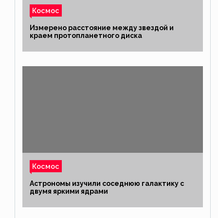
Космос
Измерено расстояние между звездой и
краем протопланетного диска
Космос
Астрономы изучили соседнюю галактику с
двумя яркими ядрами