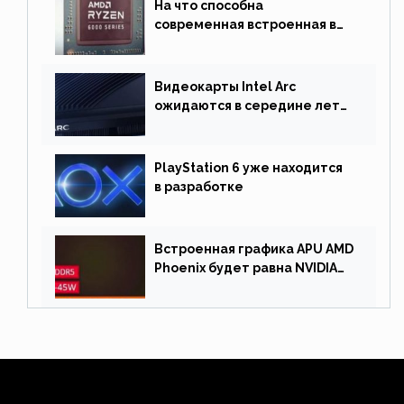
На что способна
современная встроенная в
процессор графика
Видеокарты Intel Arc
ожидаются в середине лета.
Причина отсрочки релиза —
драйверы
PlayStation 6 уже находится
в разработке
Встроенная графика APU AMD
Phoenix будет равна NVIDIA
RTX 3060 60 Вт