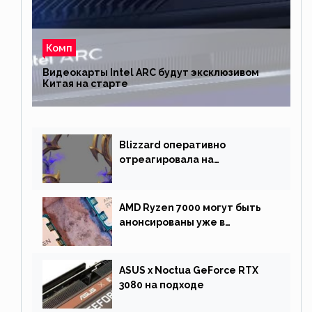
Комп
Видеокарты Intel ARC будут эксклюзивом
Китая на старте
Blizzard оперативно
отреагировала на
негативную реакцию
фанатов и изменила маунта
AMD Ryzen 7000 могут быть
анонсированы уже в
сентябре
ASUS x Noctua GeForce RTX
3080 на подходе