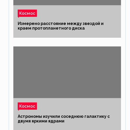
Космос
Измерено расстояние между звездой и
краем протопланетного диска
Космос
Астрономы изучили соседнюю галактику с
двумя яркими ядрами