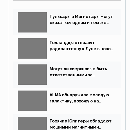
Пульсары и Магнетары могут
оказаться одним и тем же
типом звёзд
Голландцы отправят
радиоантенну к Луне в новой
китайской миссии
Могут ли сверхновые быть
ответственными за
массовые вымирания?
ALMA обнаружила молодую
галактику, похожую на
Млечный Путь
Горячие Юпитеры обладают
мощными магнитными