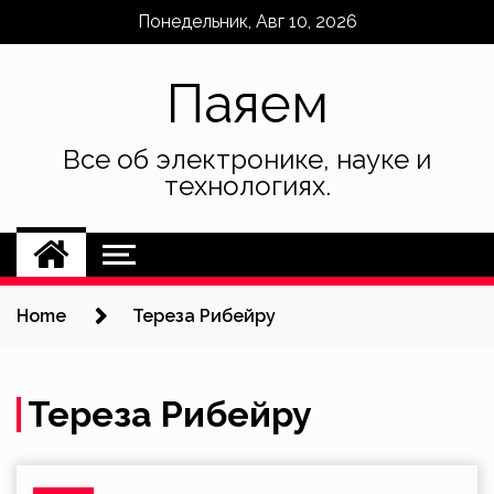
Skip
Понедельник, Авг 10, 2026
to
content
Паяем
Все об электронике, науке и
технологиях.
Home
Тереза Рибейру
Тереза Рибейру