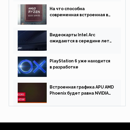
На что способна
современная встроенная в
процессор графика
Видеокарты Intel Arc
ожидаются в середине лета.
Причина отсрочки релиза —
драйверы
PlayStation 6 уже находится
в разработке
Встроенная графика APU AMD
Phoenix будет равна NVIDIA
RTX 3060 60 Вт