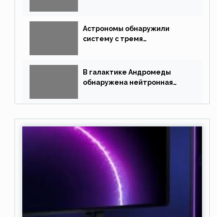
полями
Астрономы обнаружили
систему с тремя
землеподобными планетами
В галактике Андромеды
обнаружена нейтронная
звезда