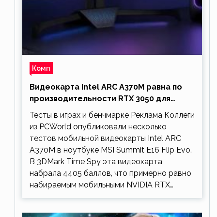
Комп
Видеокарта Intel ARC A370M равна по
производительности RTX 3050 для
ноутбуков
Тесты в играх и бенчмарке Реклама Коллеги
из PCWorld опубликовали несколько
тестов мобильной видеокарты Intel ARC
A370M в ноутбуке MSI Summit E16 Flip Evo.
В 3DMark Time Spy эта видеокарта
набрала 4405 баллов, что примерно равно
набираемым мобильными NVIDIA RTX…